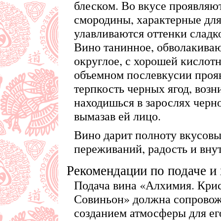
блеском. Во вкусе проявляю
смородины, характерные для
улавливаются оттенки сладко
Вино танинное, обволакиваю
округлое, с хорошей кислотн
объемном послевкусии прояв
терпкость черных ягод, возн
находишься в зарослях черн
вымазав ей лицо.
Вино дарит полноту вкусовы
переживаний, радость и вну
Рекомендации по подаче и
Подача вина «Алхимия. Крис
Совиньон» должна сопровож
созданием атмосферы для ег