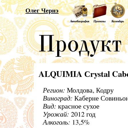
Олег Чернэ
Автобиография
Проекты
Календарь
ALQUIMIA Сrystal Cabe
Регион:
Молдова, Кодру
Виноград:
Каберне Совиньо
Вид:
красное сухое
Урожай:
2012 год
Алкоголь:
13,5%