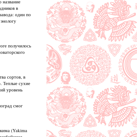
о название
адников в
завода: один по
 энологу
тоге получилось
новаторского
ва сортов, в
. Теплые сухие
ний уровень
ноград смог
Якима (Yakima
олумбийском