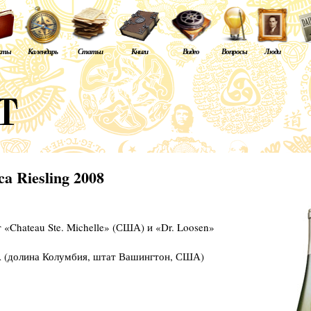
кты
Календарь
Статьи
Книги
Видео
Вопросы
Люди
ca Riesling 2008
«Chateau Ste. Michelle» (США) и «Dr. Loosen»
A (долина Колумбия, штат Вашингтон, США)