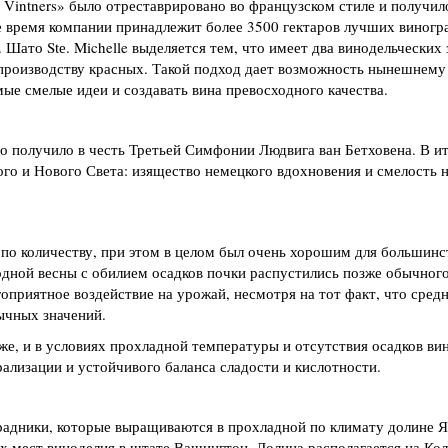
le Vintners» было отреставрировано во французском стиле и получил
ее время компании принадлежит более 3500 гектаров лучших виногр
Шато Stе. Michelle выделяется тем, что имеет два винодельческих 
 производству красных. Такой подход дает возможность нынешнему
ые смелые идеи и создавать вина превосходного качества.
но получило в честь Третьей Симфонии Людвига ван Бетховена. В и
ого и Нового Света: изящество немецкого вдохновения и смелость 
по количеству, при этом в целом был очень хорошим для большинст
лодной весны с обилием осадков почки распустились позже обычного
агоприятное воздействие на урожай, несмотря на тот факт, что сред
ычных значений.
же, и в условиях прохладной температуры и отсутствия осадков ви
ализации и устойчивого баланса сладости и кислотности.
радники, которые выращиваются в прохладной по климату долине 
ных мест виноделия в штате Вашингтон. Долина располагается на К