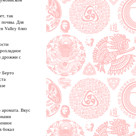
т, так
 почвы. Для
n Valley близ
ости
Прохладное
я дрожжи с
у Берто
ста
азе
 аромата. Вкус
онами
щенное
в бокал