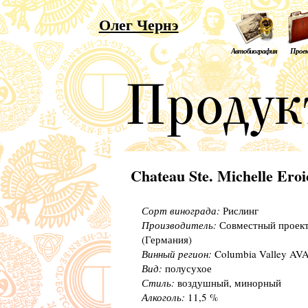
Олег Чернэ
Автобиография
Прое
Chateau Ste. Michelle Eroi
Сорт винограда:
Рислинг
Производитель:
Совместный проект 
(Германия)
Винный регион:
Columbia Valley AV
Вид:
полусухое
Стиль:
воздушный, минорный
Алкоголь:
11,5 %