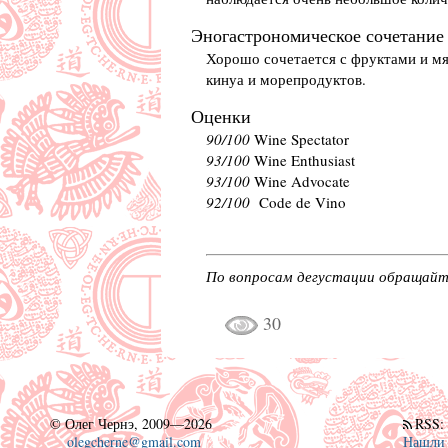
Эногастрономическое сочетание
Хорошо сочетается с фруктами и мя
кинуа и морепродуктов.
Оценки
90/100
Wine Spectator
93/100
Wine Enthusiast
93/100
Wine Advocate
92/100
Code de Vino
По вопросам дегустации обращайт
30
©
Олег Чернэ, 2009—2026
RSS
olegcherne@gmail.com
Нашли 