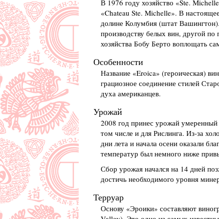
В 1976 году хозяйство «Ste. Michel
«Chateau Ste. Michelle». В настоящ
долине Колумбия (штат Вашингтон). 
производству белых вин, другой по
хозяйства Бобу Берто воплощать сам
Особенности
Название «Eroica» (героическая) ви
грациозное соединение стилей Стар
духа американцев.
Урожай
2008 год принес урожай умеренный 
том числе и для Рислинга. Из-за хо
дни лета и начала осени оказали бл
температур был немного ниже прив
Сбор урожая начался на 14 дней поз
достичь необходимого уровня минер
Терруар
Основу «Эроики» составляют виног
Valley). Это одно из самых извест