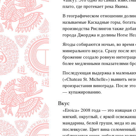
плато, где протекает река Якима.
В географическом отношении долина
называемые Каскадные горы, богаты
производства Рислингов также добав
города Джорджа и долины Horse Hea
Ягоды собираются ночью, во время 
минерального вкуса. Сразу после яг
брожение создало ровную интеграци
более медленными показателями бро
Последующая выдержка в маленьких 
(«Chateau St. Michelle») выявить не
произрастания винограда. После эт
— купажированию.
Вкус
«Eroica» 2008 года — это изящная 
мягкий, округлый, с яркой освежаю
мандарина, белой груши, меда из а
послевкусие. Цвет вина соломенный,
наблюдается очень небольшое количе