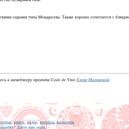
гкими сырами типа Моцареллы. Также хорошо сочетается с блюдам
есь к менеджеру проекта Code de Vino
Елене Маликовой
:
статьи
,
книги
,
видео
,
вопросы
,
календарь
ошибку? Дайте нам знать.