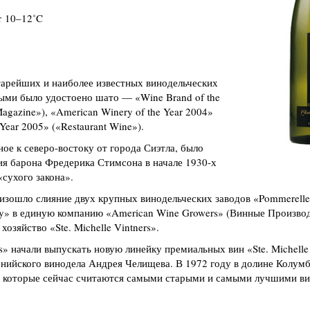
:
10–12˚C
старейших и наиболее известных винодельческих
ыми было удостоено шато — «Wine Brand of the
agazine»), «American Winery of the Year 2004»
 Year 2005» («Restaurant Wine»).
ное к северо-востоку от города Сиэтла, было
ия барона Фредерика Стимсона в начале 1930-х
сухого закона».
изошло слияние двух крупных винодельческих заводов «Pommerell
y» в единую компанию «American Wine Growers» (Винные Произво
хозяйство «Ste. Michelle Vintners».
» начали выпускать новую линейку премиальных вин «Ste. Michelle 
нийского винодела Андрея Челищева. В 1972 году в долине Колум
, которые сейчас считаются самыми старыми и самыми лучшими в