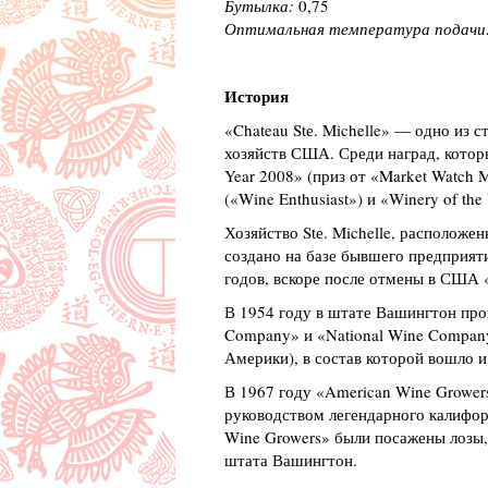
Бутылка:
0,75
Оптимальная температура подачи
История
«Chateau Stе. Michelle» — одно из 
хозяйств США. Среди наград, котор
Year 2008» (приз от «Market Watch M
(«Wine Enthusiast») и «Winery of the
Хозяйство Stе. Michelle, расположен
создано на базе бывшего предприят
годов, вскоре после отмены в США «
В 1954 году в штате Вашингтон про
Company» и «National Wine Compan
Америки), в состав которой вошло и 
В 1967 году «American Wine Growers
руководством легендарного калифор
Wine Growers» были посажены лозы
штата Вашингтон.