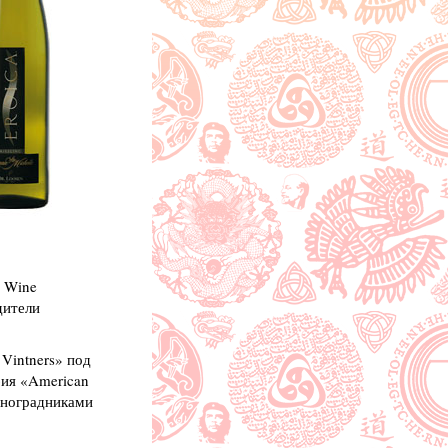
e Wine
дители
Vintners» под
бия «American
иноградниками