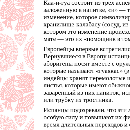
Каа-и-гуа состоит из трех аспе
заложенную в напитке, «и» —
изменение, которое символизир
хранилище-калабасу (сосуд, из 
котором это изменение происхо
мате — это их «помощник в том
Европейцы впервые встретились
Вернувшиеся в Европу испанцы
аборигены носят вместе с ору
которые называют «гуаякас» (g
индейцы хранят перемолотые и
листья, которые имеют обыкнов
заваренный из них напиток, ис
или трубку из тростника.
Испанцы подозревали, что эти
особую силу и повышают их ф
время длительных переходов и 