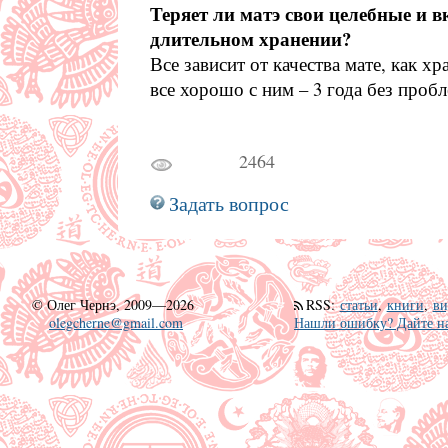
Теряет ли матэ свои целебные и в
длительном хранении?
Все зависит от качества мате, как х
все хорошо с ним – 3 года без пробл
2464
Задать вопрос
©
Олег Чернэ, 2009—2026
RSS
:
статьи
,
книги
,
ви
olegcherne@gmail.com
Нашли ошибку? Дайте на