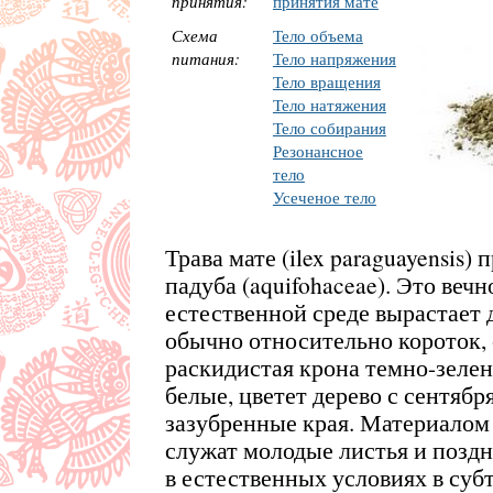
принятия:
принятия мате
Схема
Тело объема
питания:
Тело напряжения
Тело вращения
Тело натяжения
Тело собирания
Резонансное
тело
Усеченое тело
Трава мате (ilex paraguayensis
падуба (aquifohaceae). Это вечн
естественной среде вырастает 
обычно относительно короток, о
раскидистая крона темно-зелен
белые, цветет дерево с сентябр
зазубренные края. Материалом
служат молодые листья и поздн
в естественных условиях в су