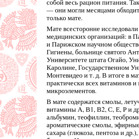
собой весь рацион питания. Так
— они могли месяцами обходит
только мате.
Мате всесторонне исследовали 
медицинских организаций: в П
и Парижском научном обществ
Гигиены, больнице святого Ант
Университете штата Огайо, Ун
Каролине, Государственном Ун
Монтевидео и т. д. В итоге в 
практически всех витаминов и
микроэлементов.
В мате содержатся смолы, летуч
витамины А, В1, В2, С, Е, Р и 
альбумин, теофиллин, теоброми
ароматические смолы, эфирные
сахара (глюкоза, пентоза и др.