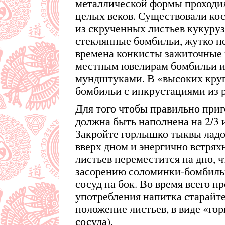
металлической формы проходил
целых веков. Существовали ко
из скрученных листьев кукуруз
стеклянные бомбильи, жутко н
времена конкисты зажиточные
местным ювелирам бомбильи из
мундштуками. В «высоких круг
бомбильи с инкрустациями из 
Для того чтобы правильно приг
должна быть наполнена на 2/3 и
Закройте горлышко тыквы ладо
вверх дном и энергично встряхн
листьев переместится на дно, ч
засорению соломинки-бомбильи
сосуд на бок. Во время всего п
употребления напитка старайте
положение листьев, в виде «гор
сосуда).