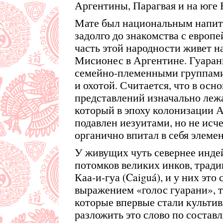
Аргентины, Парагвая и на юге 
Мате был национальным напит
задолго до знакомства с европ
часть этой народности живет 
Мисионес в Аргентине. Гуарани
семейно-племенными группами
и охотой. Считается, что в осн
представлений изначально леж
который в эпоху колонизации 
подавлен иезуитами, но не исче
органично впитал в себя элеме
У живущих чуть севернее инде
потомков великих инков, тради
Каа-и-гуа (Caiguá), и у них это
выражением «голос гуарани», т
которые впервые стали культив
разложить это слово по состав