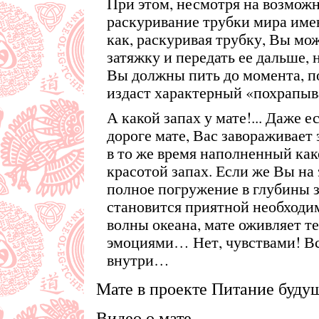
При этом, несмотря на возмож
раскуривание трубки мира имею
как, раскуривая трубку, Вы мо
затяжку и передать ее дальше, н
Вы должны пить до момента, п
издаст характерный «похрапыв
А какой запах у мате!... Даже 
дороге мате, Вас завораживает
в то же время наполненный как
красотой запах. Если же Вы на 
полное погружение в глубины з
становится приятной необходи
волны океана, мате оживляет т
эмоциями… Нет, чувствами! Все
внутри…
Мате в проекте Питание буду
Видео о мате