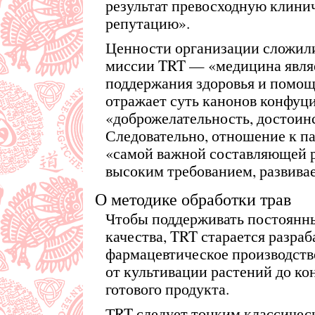
результат превосходную клини
репутацию».
Ценности организации сложили
миссии TRT — «медицина явля
поддержания здоровья и помо
отражает суть канонов конфуц
«доброжелательность, достоинс
Следовательно, отношение к па
«самой важной составляющей р
высоким требованием, развива
О методике обработки трав
Чтобы поддерживать постоянны
качества, TRT старается разраб
фармацевтическое производств
от культивации растений до ко
готового продукта.
ТRT следует тонким классичес