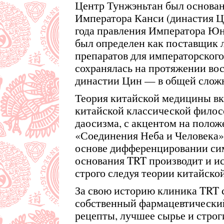
Центр Тунжэньтан был основан
Императора Канси (династия Ци
года правления Императора Юн
был определен как поставщик 
препаратов для императорского
сохранялась на протяжении во
династии Цин — в общей сложн
Теория китайской медицины вк
китайской классической филос
даосизма, с акцентом на полож
«Соединения Неба и Человека»
основе дифференцировании сим
основания TRT производит и ис
строго следуя теории китайско
За свою историю клиника TRT 
собственный фармацевтическ
рецепты, лучшее сырье и строг