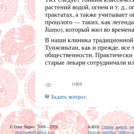
растений водой, огнем и т. д.,
трактатах, а также учитывает 
прошлого — таких, как легенд
Jiamo), который жил во времен
В наши клиника традиционной
Тунжэньтан, как и прежде, все 
общественности. Практически 
старые лекари сотрудничали ил
1068
Задать вопрос
©
Олег Чернэ, 2009—2026
RSS
:
статьи
,
книги
,
ви
olegcherne@gmail.com
Нашли ошибку? Дайте на