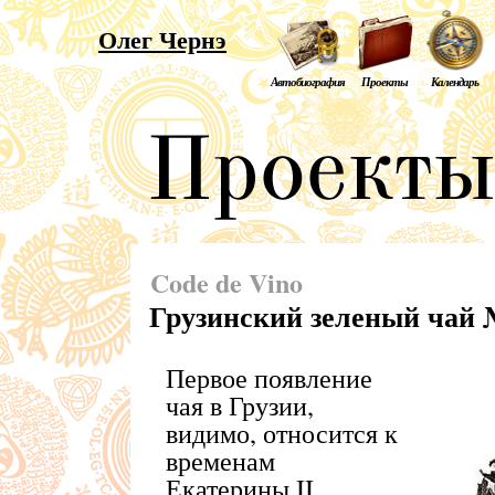
Олег Чернэ
Автобиография
Проекты
Календарь
Code de Vino
Грузинский зеленый чай 
Первое появление
чая в Грузии,
видимо, относится к
временам
Екатерины II,