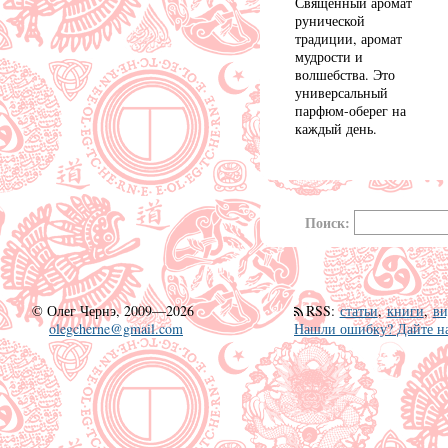
Священный аромат
рунической
традиции, аромат
мудрости и
волшебства. Это
универсальный
парфюм-оберег на
каждый день.
Поиск:
©
Олег Чернэ, 2009—2026
RSS
:
статьи
,
книги
,
ви
olegcherne@gmail.com
Нашли ошибку? Дайте на