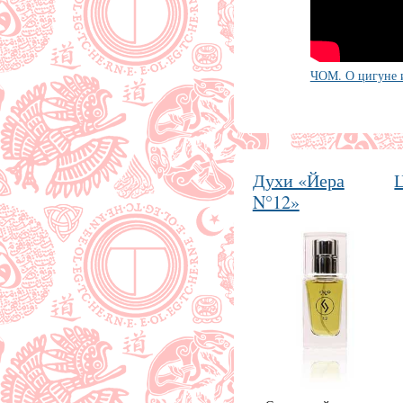
ЧОМ. О цигуне 
Духи «Йера
N°12»