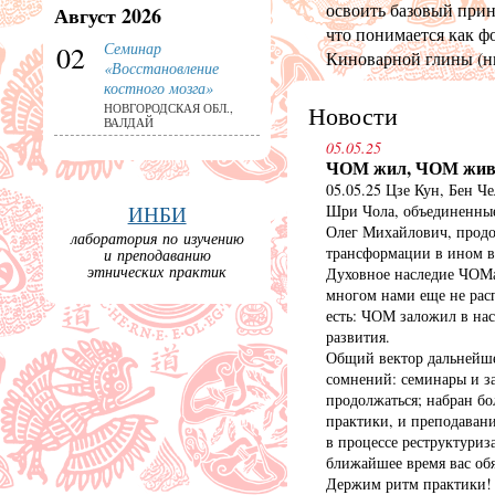
освоить базовый при
Август 2026
что понимается как ф
Семинар
02
Киноварной глины (ни
«Восстановление
костного мозга»
Новости
НОВГОРОДСКАЯ ОБЛ.,
ВАЛДАЙ
05.05.25
ЧОМ жил, ЧОМ жив,
05.05.25 Цзе Кун, Бен Ч
ИНБИ
Шри Чола, объединенн
Олег Михайлович, продо
лаборатория по изучению
трансформации в ином 
и преподаванию
этнических практик
Духовное наследие ЧОМ
многом нами еще не расп
есть: ЧОМ заложил в нас
развития.
Общий вектор дальнейш
сомнений: семинары и за
продолжаться; набран б
практики, и преподаван
в процессе реструктуриз
ближайшее время вас обя
Держим ритм практики!