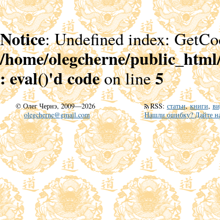
Notice
: Undefined index: GetCo
/home/olegcherne/public_html
: eval()'d code
5
on line
©
Олег Чернэ, 2009—2026
RSS
:
статьи
,
книги
,
ви
olegcherne@gmail.com
Нашли ошибку? Дайте на