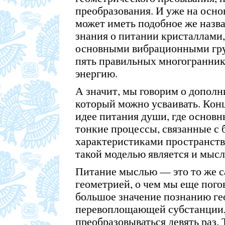
преобразования. И уже на осно
может иметь подобное же назв
знания о питании кристаллами,
основными вибрационными гру
пять правильных многогранник
энергию.
А значит, мы говорим о дополн
который можно усваивать. Кон
идее питания души, где основ
тонкие процессы, связанные с
характеристиками пространства
такой моделью является и мысл
Питание мыслью — это то же са
геометрией, о чем мы еще пого
большое значение познанию ге
перевоплощающей субстанции,
преобразовываться девять раз. Т