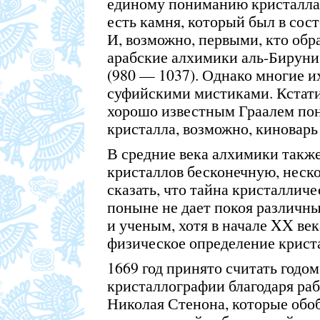
единому пониманию кристалла 
есть камня, который был в сос
И, возможно, первыми, кто обр
арабские алхимики аль-Бируни
(980 — 1037). Однако многие и
суфийскими мистиками. Кстати,
хорошо известным Граалем по
кристалла, возможно, киноварь
В средние века алхимики такж
кристаллов бесконечную, неск
сказать, что тайна кристаллич
поныне не дает покоя различн
и ученым, хотя в начале XX век
физическое определение крист
1669 год принято считать годо
кристаллографии благодаря ра
Николая Стенона, которые обо