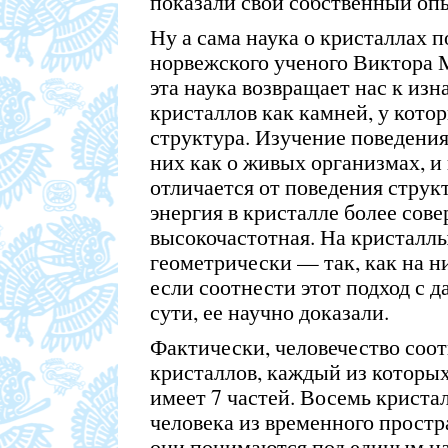
показали свой собственный оп
Ну а сама наука о кристаллах п
норвежского ученого Виктора
эта наука возвращает нас к и
кристаллов как камней, у котор
структура. Изучение поведения
них как о живых организмах, и
отличается от поведения струк
энергия в кристалле более сов
высокочастотная. На кристаллы
геометрически — так, как на н
если соотнести этот подход с д
сути, ее научно доказали.
Фактически, человечество соот
кристаллов, каждый из которых
имеет 7 частей. Восемь крист
человека из временного простр
они понимаются под единым н