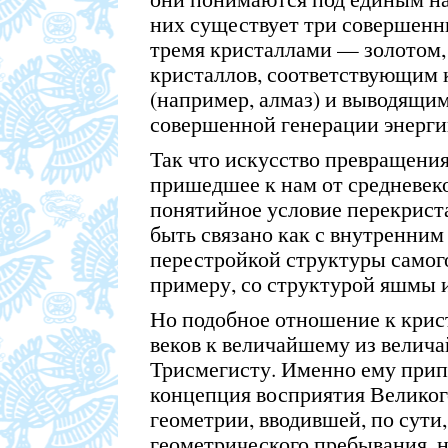
них существует три совершен
тремя кристаллами — золотом,
кристаллов, соответствующим 
(например, алмаз) и выводящим
совершенной генерации энерги
Так что искусство превращения
пришедшее к нам от средневек
понятийное условие перекрист
быть связано как с внутренним 
перестройкой структуры самого 
примеру, со структурой яшмы и
Но подобное отношение к крист
веков к величайшему из велич
Трисмегисту. Именно ему прип
концепция восприятия Великог
геометрии, вводившей, по сути
геометрического пребывания, н