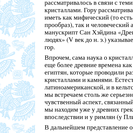
рассматривалось в связи с тем
кристаллами. Гору рассматрива
иметь как мифический (то ест
прообраз), так и человеческий 
манускрипт Сан Хэйдина «Древ
людях» (V век до н. э.) указыва
гор.
Впрочем, сама наука о кристал
еще более древние времена как 
египтян, которые проводили р
кристаллами и камнями. Естест
латиноамериканской, и в кельтс
мы встречаем столь же серьезн
чувственный аспект, связанный
мы находим уже у древних греко
впоследствии и у римлян (у Пл
В дальнейшем представление о