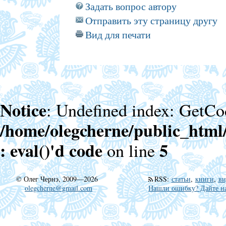
Задать вопрос автору
Отправить эту страницу другу
Вид для печати
Notice
: Undefined index: GetCo
/home/olegcherne/public_html
: eval()'d code
5
on line
©
Олег Чернэ, 2009—2026
RSS
:
статьи
,
книги
,
ви
olegcherne@gmail.com
Нашли ошибку? Дайте на