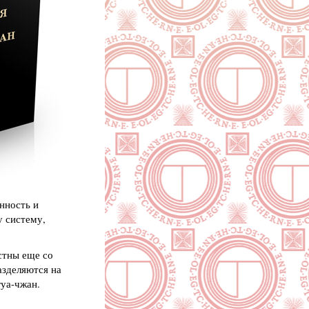
нность и
у систему,
стны еще со
азделяются на
гуа-чжан.