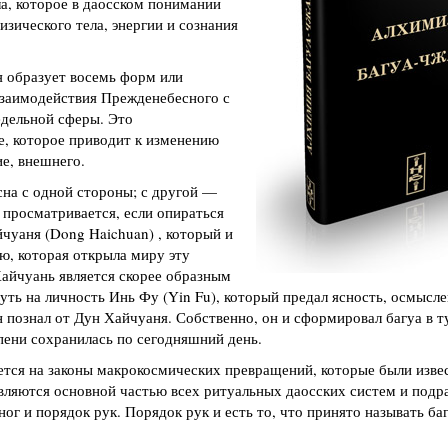
а, которое в даосском понимании
зического тела, энергии и сознания
я образует восемь форм или
взаимодействия Прежденебесного с
дельной сферы. Это
, которое приводит к изменению
ие, внешнего.
сна с одной стороны; с другой —
 просматривается, если опираться
чуаня (Dong Haichuan) , который и
ю, которая открыла миру эту
Хайчуань является скорее образным
уть на личность Инь Фу (Yin Fu), который предал ясность, осмысле
 познал от Дун Хайчуаня. Собственно, он и сформировал багуа в т
пени сохранилась по сегодняшний день.
ется на законы макрокосмических превращений, которые были изве
являются основной частью всех ритуальных даосских систем и подр
ног и порядок рук. Порядок рук и есть то, что принято называть ба