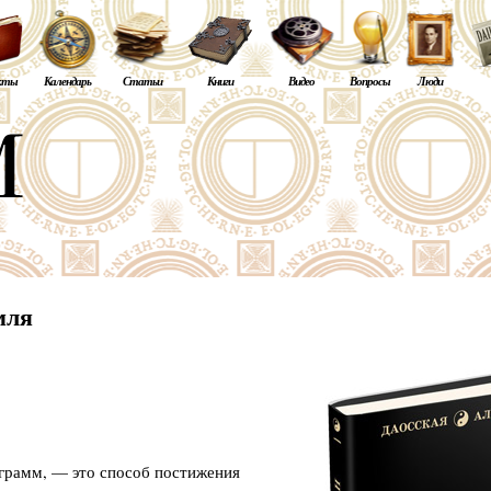
кты
Календарь
Статьи
Книги
Видео
Вопросы
Люди
мля
грамм, — это способ постижения