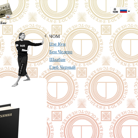
Блог
ЧОМ
Цзе Кун
Бен Челеро
Шаабан
Глеб Черный