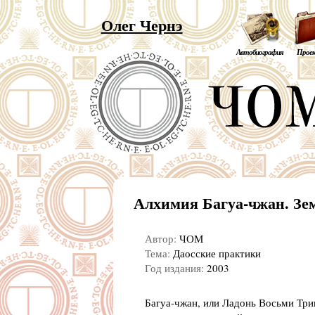
Олег Чернэ
Автобиография
Прое
Алхимия Багуа-чжан. Зе
Автор:
ЧОМ
Тема:
Даосские практики
Год издания:
2003
Багуа-чжан, или Ладонь Восьми Три