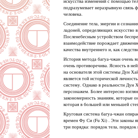
искусства изменений с помощью тел
подразумевает неразрывную связь фи
человека.
Соединение тела, энергии и сознани
ладоней, определяющих искусство 
Посленебесным устройством беспре
взаимодействие порождает движение
качества внутреннего и, как следств
История метода багуа-чжан очень я
очень противоречива. Ясность в ней
на основателя этой системы Дун Хай
является той исторической личность
систему. Однако в реальности Дун 
персонажем. Более интересно взглян
закономерность знаниям, которые он
которая в большей или меньшей сте
Круговая система багуа-чжан опира
времен Фу Си (Fu Xi) . Эти законы 
три порядка: порядок тела, порядок 