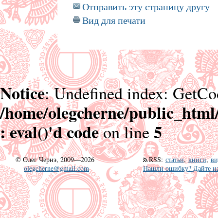
Отправить эту страницу другу
Вид для печати
Notice
: Undefined index: GetCo
/home/olegcherne/public_html
: eval()'d code
5
on line
©
Олег Чернэ, 2009—2026
RSS
:
статьи
,
книги
,
ви
olegcherne@gmail.com
Нашли ошибку? Дайте на