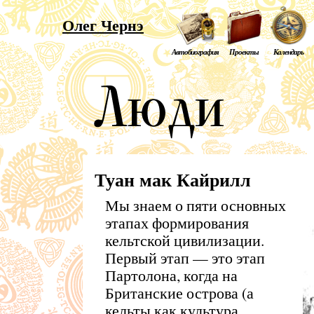
Олег Чернэ
Автобиография
Проекты
Календарь
Туан мак Кайрилл
Мы знаем о пяти основных
этапах формирования
кельтской цивилизации.
Первый этап — это этап
Партолона, когда на
Британские острова (а
кельты как культура