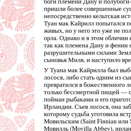
боги племени Дану и полубоги-
пришли более совершенные сущ
непосредственно кельтская ист
Туан мак Кайрилл попытался п
живых, но у него это уже не по
орла. Однако и в этом обличии 
так как племена Дану и фении 
разрушительными силами Земл
сыновья Миля, и наступило вр
У Туана мак Кайрилла был выбо
лосося, либо стать одним из с
превратился в божественного л
только бессмертной пищей — о
пойман рыбаками и его пригото
Ирландии. Съев лосося, она за
которому судьба уготовила вс
Мовильским (Saint Finnian или 
Мовилль (Movilla Abbey), ирла