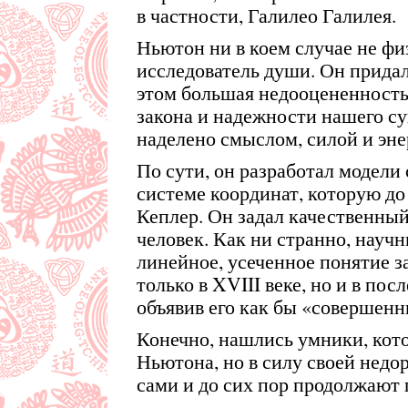
в частности, Галилео Галилея.
Ньютон ни в коем случае не фи
исследователь души. Он прида
этом большая недооцененность
закона и надежности нашего су
наделено смыслом, силой и эне
По сути, он разработал модели
системе координат, которую до
Кеплер. Он задал качественный
человек. Как ни странно, науч
линейное, усеченное понятие 
только в XVIII веке, но и в по
объявив его как бы «совершен
Конечно, нашлись умники, кот
Ньютона, но в силу своей недо
сами и до сих пор продолжают 