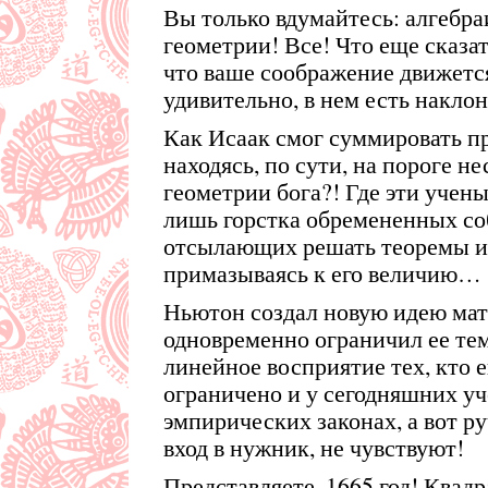
Вы только вдумайтесь: алгебр
геометрии! Все! Что еще сказа
что ваше соображение движется
удивительно, в нем есть наклон
Как Исаак смог суммировать п
находясь, по сути, на пороге 
геометрии бога?! Где эти учен
лишь горстка обремененных со
отсылающих решать теоремы и
примазываясь к его величию…
Ньютон создал новую идею мат
одновременно ограничил ее тем
линейное восприятие тех, кто 
ограничено и у сегодняшних у
эмпирических законах, а вот р
вход в нужник, не чувствуют!
Представляете, 1665 год! Квад