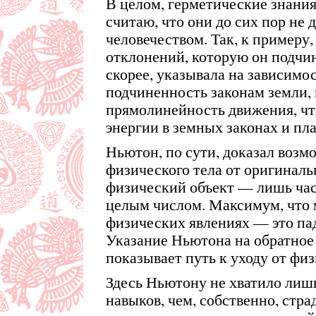
В целом, герметические знания
считаю, что они до сих пор не
человечеством. Так, к примеру,
отклонений, которую он подчи
скорее, указывала на зависимос
подчиненность законам земли, 
прямолинейность движения, что
энергии в земных законах и пл
Ньютон, по сути, доказал воз
физического тела от оригиналь
физический объект — лишь част
целым числом. Максимум, что 
физических явлениях — это пад
Указание Ньютона на обратное
показывает путь к уходу от фи
Здесь Ньютону не хватило лиш
навыков, чем, собственно, стра