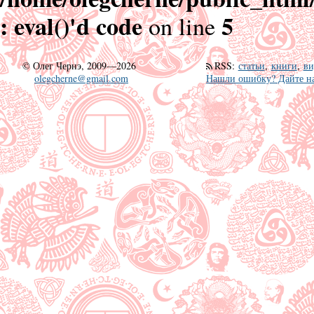
: eval()'d code
5
on line
©
Олег Чернэ, 2009—2026
RSS
:
статьи
,
книги
,
ви
olegcherne@gmail.com
Нашли ошибку? Дайте на