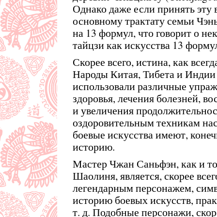
Однако даже если принять эту в
основному трактату семьи Чэнь
на 13 формул, что говорит о не
тайцзи как искусства 13 форму
Скорее всего, истина, как всегд
Народы Китая, Тибета и Индии
использовали различные упра
здоровья, лечения болезней, в
и увеличения продолжительнос
оздоровительным техникам насч
боевые искусства имеют, конечн
историю.
Мастер Чжан Саньфэн, как и т
Шаолиня, является, скорее все
легендарным персонажем, си
историю боевых искусств, прак
т. д. Подобные персонажи, скор