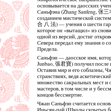
основывается на даосских учен
Саньфэна (Zhang Sanfeng, 张三丰
созданием мистической системы
合 八 法) — учения о шести гар
которое он «вытащил» из снов
одной из версий, достиг откро
Севера передал ему знания о 
Предела.
Саньфэн — даосское имя, кото
Junbao, 張君寶) получил после 
Оставив мир и его соблазны, Ч
странствиях, ведя аскетически
множество сакральных мест и 
мастеров, в том числе и у бесс
концов бессмертие.
Чжан Саньфэн считается основ
Иньсян-пай (Школы скрытых б