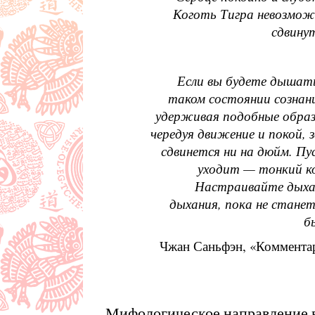
Коготь Тигра невозмож
сдвину
Если вы будете дышат
таком состоянии сознан
удерживая подобные обра
чередуя движение и покой, 
сдвинется ни на дюйм. П
уходит — тонкий ко
Настраивайте дыхан
дыхания, пока не стане
б
Чжан Саньфэн, «Комментар
Мифологическое направление в