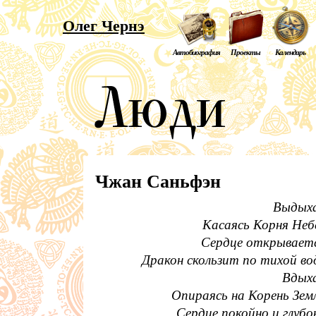
Олег Чернэ
Автобиография
Проекты
Календарь
Чжан Саньфэн
Выдыха
Касаясь Корня Неб
Сердце открываетс
Дракон скользит по тихой во
Вдыха
Опираясь на Корень Зем
Сердце покойно ​​и глубо