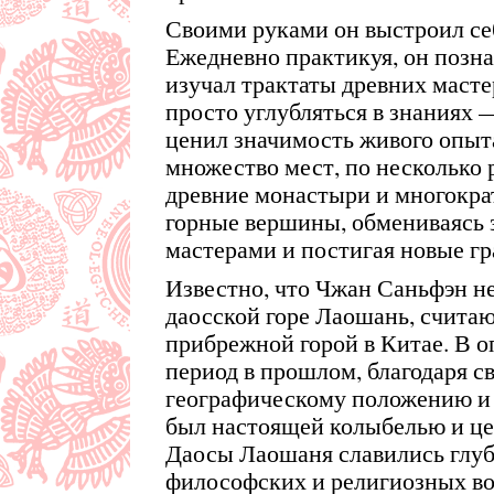
Своими руками он выстроил се
Ежедневно практикуя, он позна
изучал трактаты древних масте
просто углубляться в знаниях
ценил значимость живого опыта
множество мест, по несколько 
древние монастыри и многокра
горные вершины, обмениваясь 
мастерами и постигая новые гр
Известно, что Чжан Саньфэн не
даосской горе Лаошань, счита
прибрежной горой в Китае. В 
период в прошлом, благодаря 
географическому положению и 
был настоящей колыбелью и це
Даосы Лаошаня славились глу
философских и религиозных в