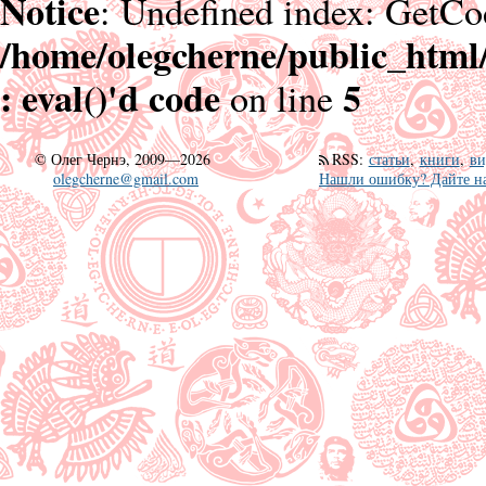
Notice
: Undefined index: GetCo
/home/olegcherne/public_html
: eval()'d code
5
on line
©
Олег Чернэ, 2009—2026
RSS
:
статьи
,
книги
,
ви
olegcherne@gmail.com
Нашли ошибку? Дайте на