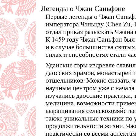
Легенды о Чжан Саньфэне
Первые легенды о Чжан Саньфэ
императора Чэньцзу (Chen Zu, 
отдал приказ разыскать Чжана 
К 1459 году Чжан Саньфэн был
и в случае большинства святых
силах и способностях стали ча
Уданские горы издревле слави
даосских храмов, монастырей 
отшельников. Можно сказать, 
научным центром уже с начала VI
изучались даосские практики,
медицина, возможности примен
выращивания сельскохозяйстве
также уникальные техники по
продолжительности жизни. Чж
практически со всеми аспектам