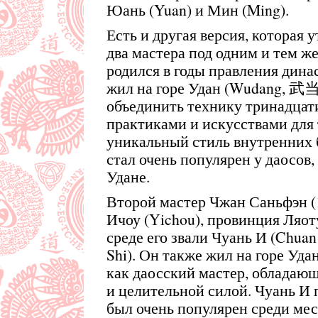
Юань (Yuan) и Мин (Ming).
Есть и другая версия, которая 
два мастера под одним и тем ж
родился в годы правления дина
жил на горе Удан (Wudang, 武
объединить технику тринадцат
практиками и искусствами для 
уникальный стиль внутренних 
стал очень популярен у даосов
Удане.
Второй мастер Чжан Саньфэн (
Ичоу (Yichou), провинция Ляоту
среде его звали Чуань И (Chua
Shi). Он также жил на горе Уд
как даосский мастер, обладаю
и целительной силой. Чуань И 
был очень популярен среди ме