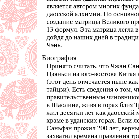
является автором многих фунд
даосской алхимии. Но основно
создание матрицы Великого пре
13 формул. Эта матрица легла 
дойдя до наших дней в традиц
Чэнь.
Биография
Принято считать, что Чжан Са
Цзяньси на юго-востоке Китая в
(этот день отмечается ныне ка
тайцзи). Есть сведения о том, 
правительственным чиновником
в Шаолине, живя в горах близ Т
жил десятки лет как даосский 
храме в уданских горах. Если л
Саньфэн прожил 200 лет, верны,
захватил времена правления тр