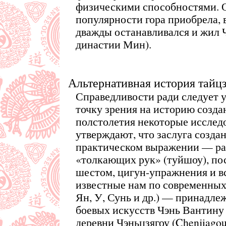
физическими способностями. 
популярности гора приобрела, в
дважды останавливался и жил 
династии Мин).
Альтернативная история тайц
Справедливости ради следует у
точку зрения на историю созда
полстолетия некоторые исслед
утверждают, что заслуга создан
практическом выражении — ра
«толкающих рук» (туйшоу), по
шестом, цигун-упражнения и вс
известные нам по современных
Ян, У, Сунь и др.) — принадле
боевых искусств Чэнь Вантину 
деревни Чэньцзягоу (Chenjiagou