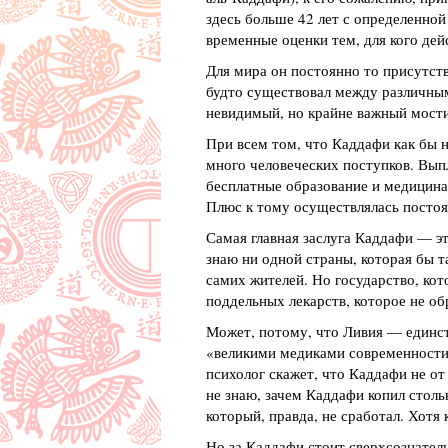
здесь больше 42 лет с определенной
временные оценки тем, для кого де
Для мира он постоянно то присутств
будто существовал между различны
невидимый, но крайне важный мости
При всем том, что Каддафи как бы н
много человеческих поступков. Вып
бесплатные образование и медицина
Плюс к тому осуществлялась постоян
Самая главная заслуга Каддафи — эт
знаю ни одной страны, которая бы т
самих жителей. Но государство, кот
поддельных лекарств, которое не об
Может, потому, что Ливия — единст
«великими медиками современности
психолог скажет, что Каддафи не от
не знаю, зачем Каддафи копил столь
который, правда, не сработал. Хотя
Но за Каддафи стоит сверхсознател