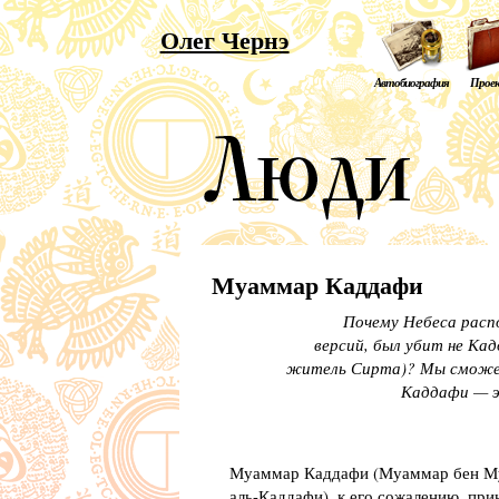
Олег Чернэ
Автобиография
Прое
Муаммар Каддафи
Почему Небеса расп
версий, был убит не Ка
житель Сирта)? Мы сможем
Каддафи — э
Муаммар Каддафи (Муаммар бен Му
аль-Каддафи), к его сожалению, прин