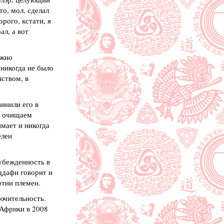
о, мол, сделал
торого, кстати, я
л, а вот
лжно
 никогда не было
нством, в
инили его в
Мы очищаем
мает и никогда
елен
 убежденность в
ддафи говорит и
отни племен.
ючительность.
 Африки в 2008