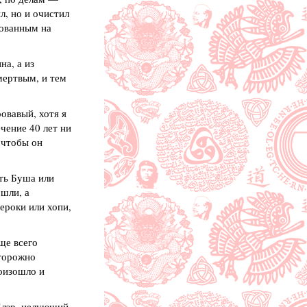
л, но и очистил
нованным на
на, а из
мертвым, и тем
ровавый, хотя я
ечение 40 лет ни
 чтобы он
сть Буша или
шли, а
ероки или хопи,
ще всего
сторожно
роизошло и
Блэр, целующий