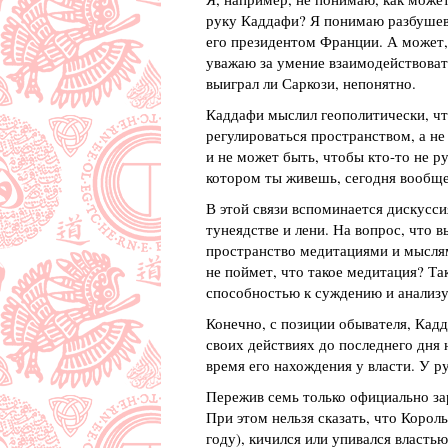
руку Каддафи? Я понимаю разбушевав
его президентом Франции. А может,
уважаю за умение взаимодействовать
выиграл ли Саркози, непонятно.
Каддафи мыслил геополитически, чт
регулироваться пространством, а не
и не может быть, чтобы кто-то не р
котором ты живешь, сегодня вообще
В этой связи вспоминается дискусс
тунеядстве и лени. На вопрос, что 
пространство медитациями и мыслям
не поймет, что такое медитация? Та
способностью к суждению и анализ
Конечно, с позиции обывателя, Кадд
своих действиях до последнего дня 
время его нахождения у власти. У ру
Пережив семь только официально за
При этом нельзя сказать, что Коро
году), кичился или упивался власть