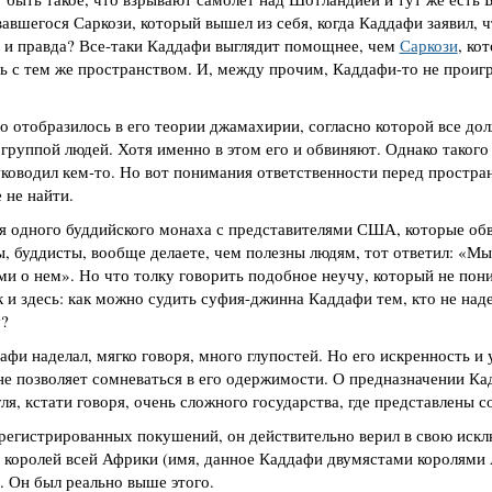
шегося Саркози, который вышел из себя, когда Каддафи заявил, чт
 и правда? Все-таки Каддафи выглядит помощнее, чем
Саркози
, ко
 с тем же пространством. И, между прочим, Каддафи-то не проигра
о отобразилось в его теории джамахирии, согласно которой все до
 группой людей. Хотя именно в этом его и обвиняют. Однако такого
уководил кем-то. Но вот понимания ответственности перед простра
 не найти.
ия одного буддийского монаха с представителями США, которые обв
вы, буддисты, вообще делаете, чем полезны людям, тот ответил: «
и о нем». Но что толку говорить подобное неучу, который не пони
к и здесь: как можно судить суфия-джинна Каддафи тем, кто не над
у?
афи наделал, мягко говоря, много глупостей. Но его искренность и
не позволяет сомневаться в его одержимости. О предназначении Ка
ля, кстати говоря, очень сложного государства, где представлены с
регистрированных покушений, он действительно верил в свою искл
ль королей всей Африки (имя, данное Каддафи двумястами королями
ю. Он был реально выше этого.