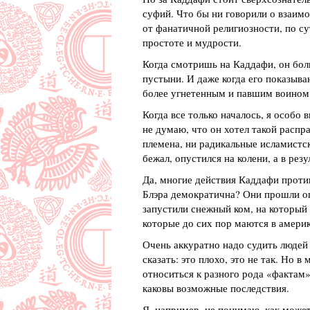
суфий. Что бы ни говорили о взаимо
от фанатичной религиозности, по с
простоте и мудрости.
Когда смотришь на Каддафи, он боль
пустыни. И даже когда его показыв
более угнетенным и павшим воино
Когда все только началось, я особо 
не думаю, что он хотел такой распра
племена, ни радикальные исламистск
бежал, опустился на колени, а в резу
Да, многие действия Каддафи против
Блэра демократична? Они прошли ог
запустили снежный ком, на который 
которые до сих пор маются в амери
Очень аккуратно надо судить людей 
сказать: это плохо, это не так. Но 
относиться к разного рода «фактам»
каковы возможные последствия.
Я, например, не понимаю, как может