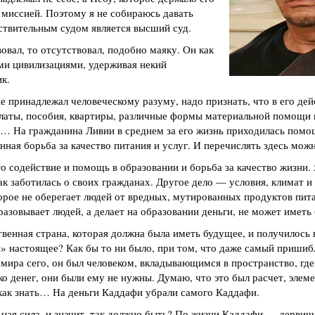
 миссией. Поэтому я не собираюсь давать
йствительным судом является высший суд.
овал, то отсутствовал, подобно маяку. Он как
ми цивилизациями, удерживая некий
к.
е принадлежал человеческому разуму, надо признать, что в его де
латы, пособия, квартиры, различные формы материальной помощи 
… На гражданина Ливии в среднем за его жизнь приходилась помо
ная борьба за качество питания и услуг. И перечислять здесь можн
о содействие и помощь в образовании и борьба за качество жизни. Я
ак заботилась о своих гражданах. Другое дело — условия, климат и
орое не оберегает людей от вредных, мутированных продуктов пит
разовывает людей, а делает на образовании деньги, не может иметь
венная страна, которая должна была иметь будущее, и получилось
» настоящее? Как бы то ни было, при том, что даже самый приши
 мира сего, он был человеком, вкладывающимся в пространство, где
ко денег, они были ему не нужны. Думаю, что это был расчет, элеме
 как знать… На деньги Каддафи убрали самого Каддафи.
ьная сила, и значит, так должно быть? По жизни Каддафи — дервиш