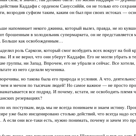
действии Каддафи с орденом Сануссиййя, он не только его сохрани
ути, возродив суфизм таким, каким он был при своих истоках — ос
ше напоминает некого джинна, который вылез, правда, не из кувши
ают брошенным в холодильник супермаркета, он не представляется 
м. Больше как освобожденным…
выделил роль Саркози, который смог возбудить всех вокруг на бой к
вы. И я не верил, что они уберут Каддафи. Его не могли убрать в т
ие группы, ни Запад. Впрочем, его не убрали и сейчас. Все хотели,
льтате из него сделали мученика.
оречивы, но такова была его природа и условия. А что, деятельно
нем и мечом по тысячам людей! Но самое важное — не просто про
наматывается все подряд. И почему, кстати, не освободить племя ч
канских резервациях?
по их поступкам, ведь мы не всегда понимаем и знаем истину. Про
в мире уже было инсценировано столько действий, что всегда надо о
. А если они все-таки есть, нужно понимать, почему и зачем это п
 быть такое, что взрывают самолет над Шотландией и тут же есть 