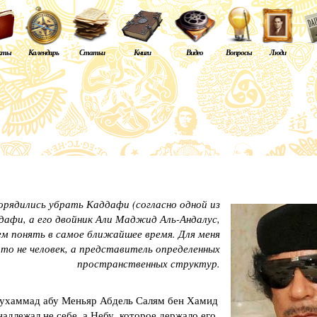
кты
Календарь
Статьи
Книги
Видео
Вопросы
Люди
орядились убрать Каддафи (согласно одной из
ддафи, а его двойник Али Маджид Аль-Андалус,
 понять в самое ближайшее время. Для меня
то не человек, а представитель определенных
пространственных структур.
хаммад абу Меньяр Абдель Салям бен Хамид
адлежал не себе, а Небу, которое держало его