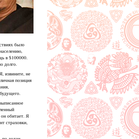
йствиях было
населению,
щь в $100000.
о долго.
, извините, не
 личная позиция
ания,
 будущего.
 выписанное
бленный
 он обитает. Я
нт страховки,
, по делам —