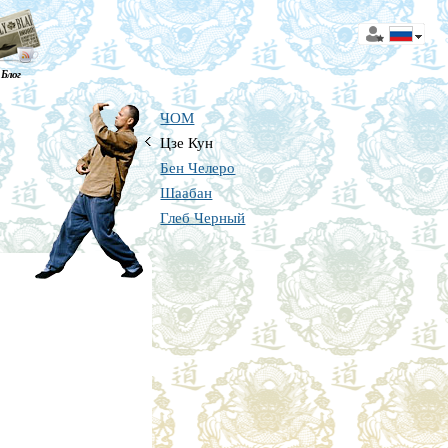
Блог
ЧОМ
Цзе Кун
Бен Челеро
Шаабан
Глеб Черный