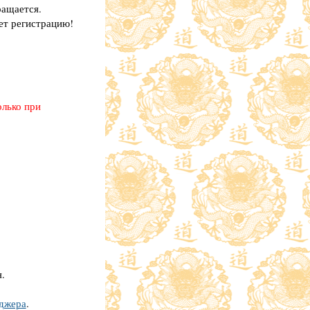
ращается.
ет регистрацию!
олько при
.
еджера
.