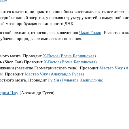
сится к категории практик, способных восстанавливать все девять э
естройке нашей энергии, укрепляя структуру костей и иммунной си
ный мозг, пробуждая возможности ДНК.
осской алхимии, относящаяся к введению
Чжан Голао
. Является ва
лубление природы алхимического познания.
тного мозга. Проводит
X-Factor (Елена Берлинская)
ь (Shen Tan).Проводит
X-Factor (Елена Берлинская)
вижении (развитие Геометрического тела). Проводит
Мастер Чжу (А
ой. Проводит
Мастер Чжу (Александр Гусев)
остного мозга. Проводит
Гу Ян (Гульнара Халиуллина)
ером Чжу
(Александр Гусев)