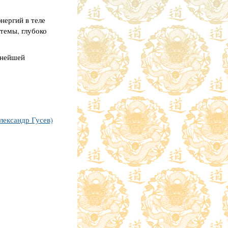
нергий в теле
стемы, глубоко
жнейшей
лександр Гусев)