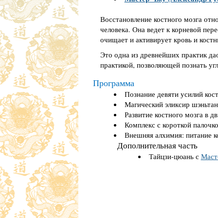
Восстановление костного мозга отно
человека. Она ведет к корневой пер
очищает и активирует кровь и кост
Это одна из древнейших практик да
практикой, позволяющей познать уг
Программа
Познание девяти усилий кос
Магический эликсир шэньтан
Развитие костного мозга в д
Комплекс с короткой палочк
Внешняя алхимия: питание к
Дополнительная часть
Тайцзи-цюань с
Маст