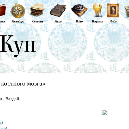
кты
Календарь
Статьи
Книги
Видео
Вопросы
Люди
костного мозга»
л., Валдай
я)
сев)