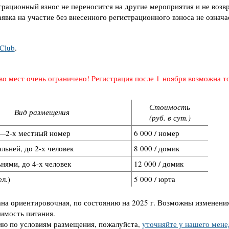
трационный взнос не переносится на другие мероприятия и не возв
вка на участие без внесенного регистрационного взноса не означа
 Club
.
о мест очень ограничено! Регистрация после 1 ноября возможна т
Стоимость
Вид размещения
(руб. в сут.)
1—2-х местный номер
6 000 / номер
льней, до 2-х человек
8 000 / домик
ьнями, до 4-х человек
12 000 / домик
л.)
5 000 / юрта
на ориентировочная, по состоянию на 2025 г. Возможны изменения
имость питания.
ю по условиям размещения, пожалуйста,
уточняйте у нашего мен