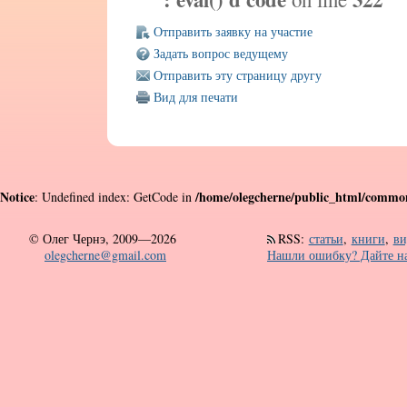
Отправить заявку на участие
Задать вопрос ведущему
Отправить эту страницу другу
Вид для печати
Notice
/home/olegcherne/public_html/common/
: Undefined index: GetCode in
©
Олег Чернэ, 2009—2026
RSS
:
статьи
,
книги
,
ви
olegcherne@gmail.com
Нашли ошибку? Дайте на