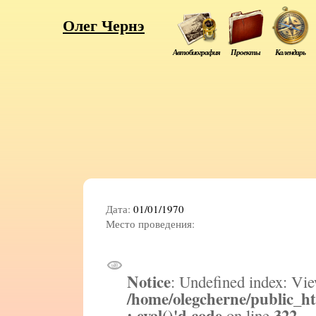
Олег Чернэ
Автобиография
Проекты
Календарь
Дата:
01/01/1970
Место проведения:
Notice
: Undefined index: Vie
/home/olegcherne/public_h
: eval()'d code
322
on line