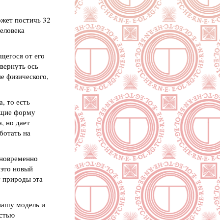
ожет постичь 32
еловека
щегося от его
звернуть ось
не физического,
, то есть
ющие форму
, но дает
аботать на
дновременно
 это новый
т природы эта
нашу модель и
остью