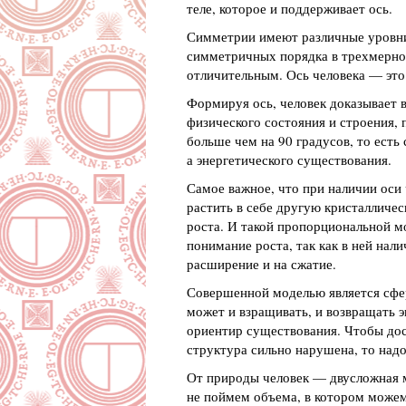
теле, которое и поддерживает ось.
Симметрии имеют различные уровни 
симметричных порядка в трехмерном
отличительным. Ось человека — это
Формируя ось, человек доказывает в
физического состояния и строения, 
больше чем на 90 градусов, то есть
а энергетического существования.
Самое важное, что при наличии оси 
растить в себе другую кристалличе
роста. И такой пропорциональной м
понимание роста, так как в ней нали
расширение и на сжатие.
Совершенной моделью является сфер
может и взращивать, и возвращать э
ориентир существования. Чтобы дост
структура сильно нарушена, то надо
От природы человек — двусложная м
не поймем объема, в котором може