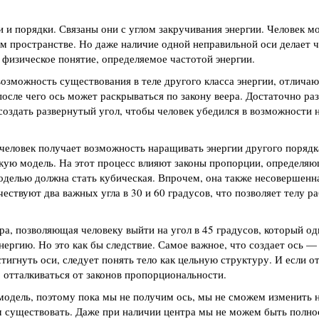
и порядки. Связаны они с углом закручивания энергии. Человек м
 пространстве. Но даже наличие одной неправильной оси делает ч
 физическое понятие, определяемое частотой энергии.
озможность существования в теле другого класса энергии, отличаю
после чего ось может раскрываться по закону веера. Достаточно ра
 создать развернутый угол, чтобы человек убедился в возможности 
человек получает возможность наращивать энергии другого порядка
скую модель. На этот процесс влияют законы пропорции, определя
оделью должна стать кубическая. Впрочем, она также несовершенна
чествуют два важных угла в 30 и 60 градусов, что позволяет телу р
а, позволяющая человеку выйти на угол в 45 градусов, который о
нергию. Но это как бы следствие. Самое важное, что создает ось —
игнуть оси, следует понять тело как цельную структуру. И если о
 отталкиваться от законов пропорциональности.
одель, поэтому пока мы не получим ось, мы не сможем изменить 
м существовать. Даже при наличии центра мы не можем быть полн