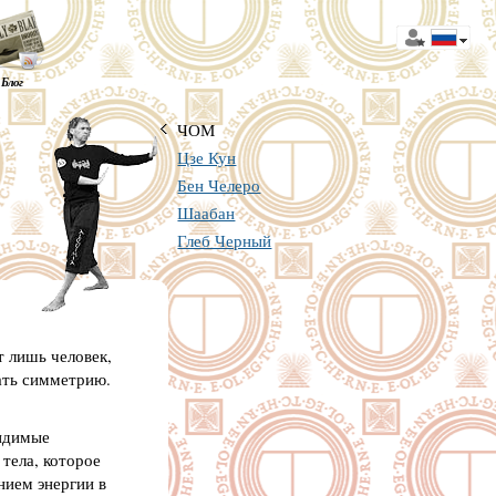
Блог
ЧОМ
Цзе Кун
Бен Челеро
Шаабан
Глеб Черный
т лишь человек,
ать симметрию.
видимые
 тела, которое
нием энергии в