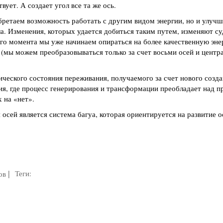
вует. А создает угол все та же ось.
бретаем возможность работать с другим видом энергии, но и улуч
а. Изменения, которых удается добиться таким путем, изменяют су
ого момента мы уже начинаем опираться на более качественную эне
 (мы можем преобразовываться только за счет восьми осей и центра
ического состояния переживания, получаемого за счет нового созда
ия, где процесс генерирования и трансформации преобладает над п
 на «нет».
осей является система багуа, которая ориентируется на развитие о
|
Теги:
ов