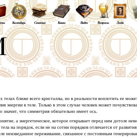
кты
Календарь
Статьи
Книги
Видео
Вопросы
Люди
 телах ближе всего кристаллы, но в реальности воплотить ее може
я энергии в теле. Только в этом случае человек может почувствов
то значит, что симметрия обязательно имеет ось.
онятие, а энергетическое, которое открывает перед ним дотоле не
ела на порядок, если не на сотни порядков отличается от развития
еле неизведанное переживание, связанное с постоянным генерирова