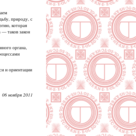
шаем
дьбу, природу, с
ргию, которая
 — таков закон
нного органа,
роцессами
си и ориентации
06 ноября 2011