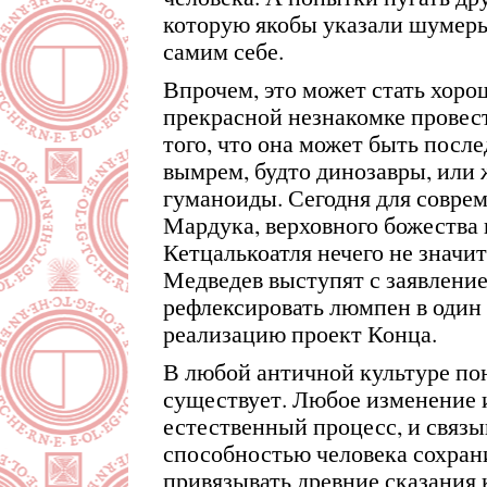
которую якобы указали шумеры
самим себе.
Впрочем, это может стать хор
прекрасной незнакомке провест
того, что она может быть после
вымрем, будто динозавры, или 
гуманоиды. Сегодня для соврем
Мардука, верховного божества 
Кетцалькоатля нечего не значит
Медведев выступят с заявлени
рефлексировать люмпен в один
реализацию проект Конца.
В любой античной культуре по
существует. Любое изменение 
естественный процесс, и связы
способностью человека сохрани
привязывать древние сказания 