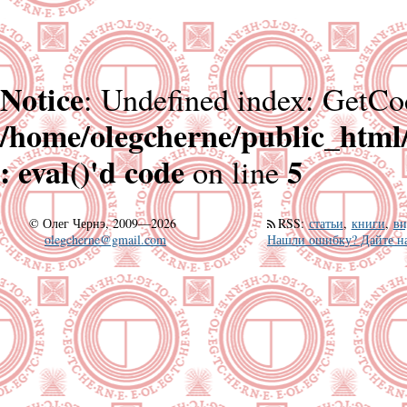
Notice
: Undefined index: GetCo
/home/olegcherne/public_html
: eval()'d code
5
on line
©
Олег Чернэ, 2009—2026
RSS
:
статьи
,
книги
,
ви
olegcherne@gmail.com
Нашли ошибку? Дайте на