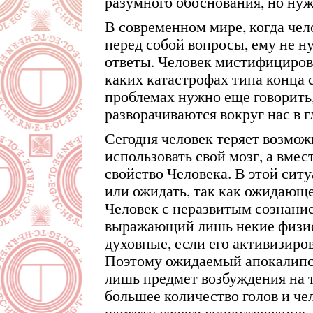
разумного обоснования, но нуж
В современном мире, когда чел
перед собой вопросы, ему не н
ответы. Человек мистифициров
каких катастрофах типа конца с
проблемах нужно еще говорить,
разворачиваются вокруг нас в 
Сегодня человек теряет возмо
использовать свой мозг, а вмест
свойство Человека. В этой сит
или ожидать, так как ожидающег
Человек с неразвитым сознание
выражающий лишь некие физио
духовные, если его активизиро
Поэтому ожидаемый апокалипси
лишь предмет возбуждения на т
большее количество голов и че
частоту своего существования. 