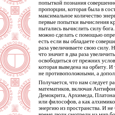
попыткой познания совершенно
пропорции, которая была в сос
максимальное количество энерг
первые попытки вычисления кр
пытались вычислить силу бога. 
можно сделать с помощью опре
есть если вы обладаете соверш
раза увеличиваете свою силу. Н
что значит в два раза увеличит
освободиться от прежних условий
которая выведена на орбиту. И 
не противоположными, а допо
Получается, что нам следует р
математиков, включая Антифона
Демокрита, Архимеда, Платона 
или философов, а как алхимик
энергию из пространства. И не 
время люди смотрели на мир б