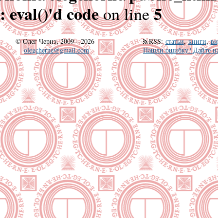
: eval()'d code
5
on line
©
Олег Чернэ, 2009—2026
RSS
:
статьи
,
книги
,
ви
olegcherne@gmail.com
Нашли ошибку? Дайте на