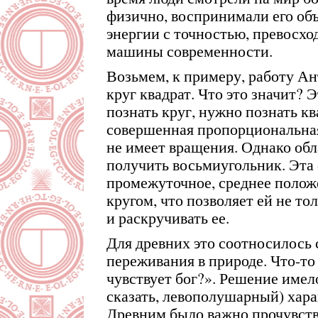
физично, воспринимали его объ
энергии с точностью, превосх
машины современности.
Возьмем, к примеру, работу Ан
круг квадрат. Что это значит? Э
познать круг, нужно познать кв
совершенная пропорциональная
не имеет вращения. Однако об
получить восьмиугольник. Эта
промежуточное, среднее полож
кругом, что позволяет ей не то
и раскручивать ее.
Для древних это соотносилос
переживания в природе. Что-то
чувствует бог?». Решение имел
сказать, левополушарный) хара
Древним было важно прочувство