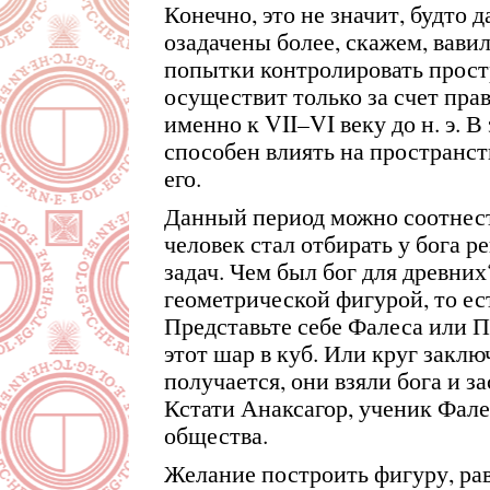
Конечно, это не значит, будто
озадачены более, скажем, вави
попытки контролировать прост
осуществит только за счет пра
именно к VII–VI веку до н. э. В
способен влиять на пространст
его.
Данный период можно соотнест
человек стал отбирать у бога 
задач. Чем был бог для древни
геометрической фигурой, то ест
Представьте себе Фалеса или 
этот шар в куб. Или круг заклю
получается, они взяли бога и за
Кстати Анаксагор, ученик Фалес
общества.
Желание построить фигуру, рав