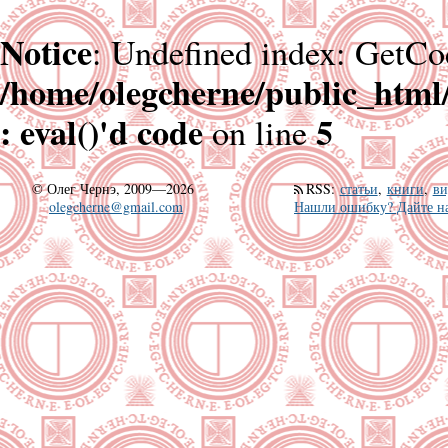
Notice
: Undefined index: GetCo
/home/olegcherne/public_html
: eval()'d code
5
on line
©
Олег Чернэ, 2009—2026
RSS
:
статьи
,
книги
,
ви
olegcherne@gmail.com
Нашли ошибку? Дайте на