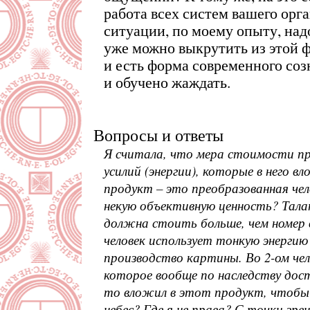
работа всех систем вашего орг
ситуации, по моему опыту, надо 
уже можно выкрутить из этой 
и есть форма современного соз
и обучено жаждать.
Вопросы и ответы
Я считала, что мера стоимости пр
усилий (энергии), которые в него вл
продукт – это преобразованная чел
некую объективную ценность? Тала
должна стоить больше, чем номер в
человек использует тонкую энерги
производство картины. Во 2-ом че
которое вообще по наследству дост
то вложил в этот продукт, чтобы
небес? Где я не права? С точки зре