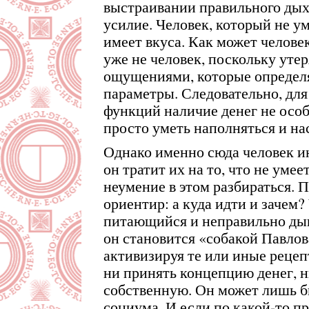
выстраивании правильного дых
усилие. Человек, который не у
имеет вкуса. Как может челове
уже не человек, поскольку уте
ощущениями, которые определ
параметры. Следовательно, для
функций наличие денег не особ
просто уметь наполняться и на
Однако именно сюда человек инв
он тратит их на то, что не умее
неумение в этом разбираться. П
ориентир: а куда идти и зачем?
питающийся и неправильно дыш
он становится «собакой Павлов
активизируя те или иные рецеп
ни принять концепцию денег, 
собственную. Он может лишь б
социума. И если по какой-то пр