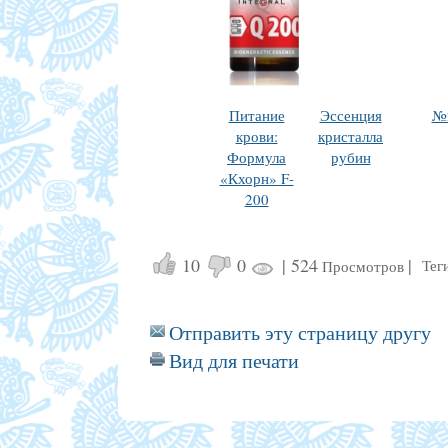
Питание
Эссенция
№
крови:
кристалла
Формула
рубин
«Кхорн» F-
200
10
0
|
524
|
Тег
Просмотров
Отправить эту страницу другу
Вид для печати