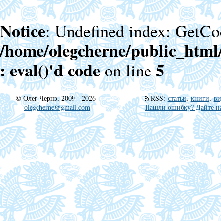
Notice
: Undefined index: GetCo
/home/olegcherne/public_html
: eval()'d code
5
on line
©
Олег Чернэ, 2009—2026
RSS
:
статьи
,
книги
,
ви
olegcherne@gmail.com
Нашли ошибку? Дайте на