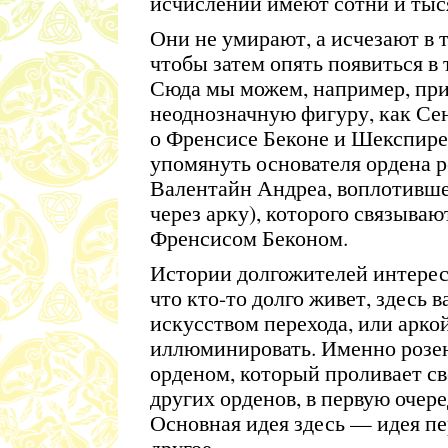
исчислении имеют сотни и тыся
Они не умирают, а исчезают в 
чтобы затем опять появиться в
Сюда мы можем, например, пр
неоднозначную фигуру, как Се
о Френсисе Беконе и Шекспире
упомянуть основателя ордена 
Валентайн Андреа, воплотивше
через арку), которого связываю
Френсисом Беконом.
Истории долгожителей интересн
что кто-то долго живет, здесь 
искусством перехода, или аркой
иллюминировать. Именно розен
орденом, который проливает св
других орденов, в первую очер
Основная идея здесь — идея пе
другое.