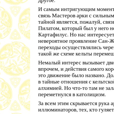
И самым интригующим моменто
связь Мастеров арки с сильны
тайной является, пожалуй, свя
Пилатом, который был у него 
Картафилус. Но нас интересует 
невероятное проявление Сан-Же
переходы осуществлялись чер
такой же схеме кельты перемещ
Немалый интерес вызывает дви
впрочем, и действия самого кор
это движение было названо. До
в тайные отношения с кельтско
алхимией. Но что-то там не зал
переметнулся в католицизм.
За всем этим скрывается рука а
иллюминаторов, тех, кто гуляет