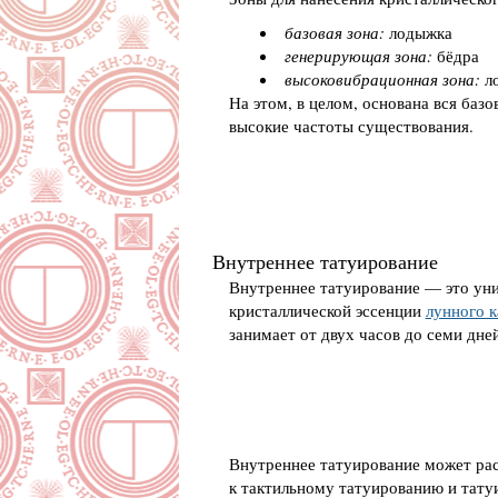
базовая зона:
лодыжка
генерирующая зона:
бёдра
высоковибрационная зона:
ло
На этом, в целом, основана вся баз
высокие частоты существования.
Внутреннее татуирование
Внутреннее татуирование — это уни
кристаллической эссенции
лунного 
занимает от двух часов до семи дней
Внутреннее татуирование может расс
к тактильному татуированию и т