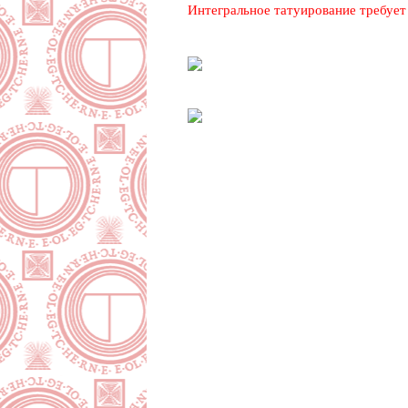
Интегральное татуирование требует