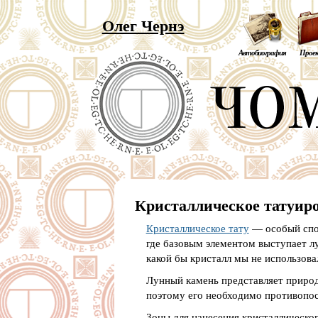
Олег Чернэ
Автобиография
Прое
Кристаллическое татуир
Кристаллическое тату
— особый спос
где базовым элементом выступает л
какой бы кристалл мы не использова
Лунный камень представляет природ
поэтому его необходимо противопос
Зоны для нанесения кристаллическог