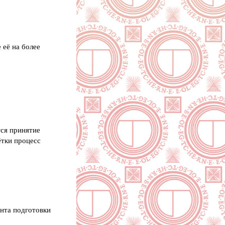
 её на более
тся принятие
ётки процесс
ента подготовки