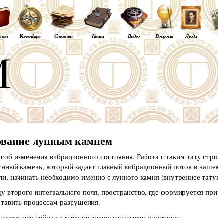
кты
Календарь
Статьи
Книги
Видео
Вопросы
Люди
ование лунным камнем
об изменения вибрационного состояния. Работа с таким тату строи
унный камень, который задаёт главный вибрационный поток в наше
ли, начинать необходимо именно с лунного камня (внутреннее тату
у второго интегрального поля, пространство, где формируется при
тавить процессам разрушения.
о тату или тейпа делятся по энергетическому принципу: