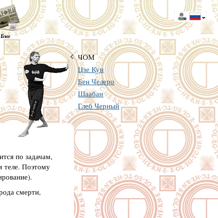
Блог
ЧОМ
Цзе Кун
Бен Челеро
Шаабан
Глеб Черный
тся по задачам,
м теле. Поэтому
ирование).
рода смерти,