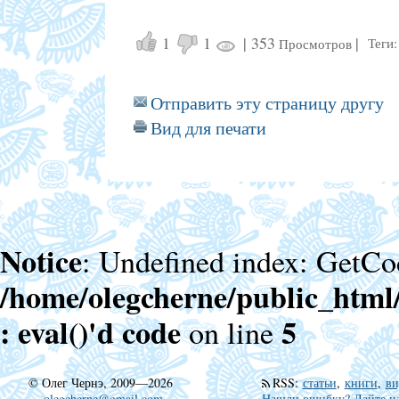
1
1
|
353
|
Теги:
Просмотров
Отправить эту страницу другу
Вид для печати
Notice
: Undefined index: GetCo
/home/olegcherne/public_html
: eval()'d code
5
on line
©
Олег Чернэ, 2009—2026
RSS
:
статьи
,
книги
,
ви
olegcherne@gmail.com
Нашли ошибку? Дайте на