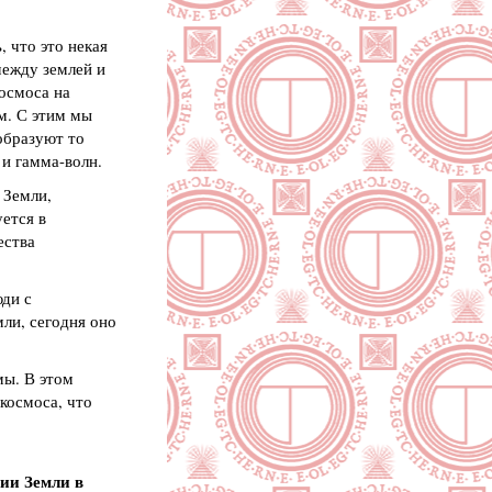
 что это некая
между землей и
осмоса на
ам. С этим мы
 образуют то
 и гамма-волн.
 Земли,
ется в
ества
юди с
ли, сегодня оно
мы. В этом
космоса, что
ии Земли в