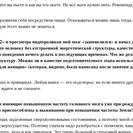
мате вы пьете и как вы его пьете. Не все мате нужно пить. Рекомен
развития себя посредством пищи. Отказываться можно лишь тогда, 
ля этого важно не лениться.
2» и просмотра видеороликов мой мозг «зашевелился» и начал 
то человеку без отстроенной энергетической структуры, качест
о поведения нечего делать в последующих временах. Что же де
уктуру. Можно ли в качестве подготовитеотного этапа использ
ля женщин» (которая, видимо, была написана после занятии 
нах и принципах. Любая книга — это подспорье, но если ничего дру
е ждите и не спешите.
 и имеющие повышенную частоту головного мозга уже при рожд
о приспособлены к выживанию при повышении частоты Земли
люди, наделенные сверхвозможными состояниями, а поэтому мной 
 сверхсущества. Поэтому сначала надо разобраться с понятием, ка
шать, куда и как двигаться. Это очень большой и серьезный вопрос