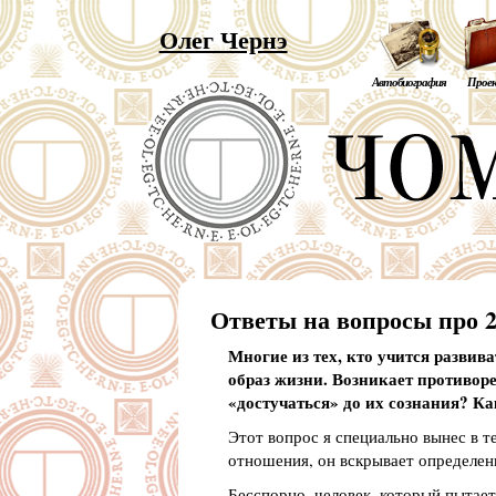
Олег Чернэ
Автобиография
Прое
Ответы на вопросы про 2
Многие из тех, кто учится развив
образ жизни. Возникает противор
«достучаться» до их сознания? Ка
Этот вопрос я специально вынес в те
отношения, он вскрывает определен
Бесспорно, человек, который пытает