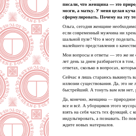
писали, что женщина — это приро
мозги, а матку. У меня целая куча
сформулировать. Почему на эту т
Ольга, сегодня женщине необходимо 
если современный мужчина ни хрена
шальной пуле? Что я могу поделать,
малейшего представления о качеств
Мои вопросы и ответы — это же не е
лет день за днем разбирается в том, 
ответах, сколько в вопросах, которы
Сейчас я лишь стараюсь выкинуть ва
иллюзии существования. Да, это не 
быстрейший. А тонуть вам или нет,
Да, конечно, женщина — природное я
все и всё. А уборщиков этого мусор
взять на себя часть тех функций, с
индульгировать, а познавать. По по
ждите новых материалов.