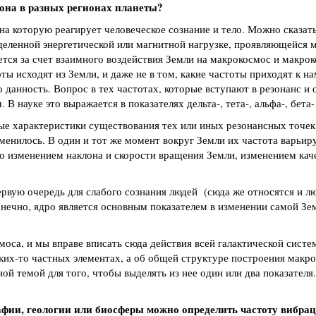
она в разных регионах планеты?
на которую реагирует человеческое сознание и тело. Можно сказать,
еделенной энергетической или магнитной нагрузке, проявляющейся 
тся за счет взаимного воздействия Земли на макрокосмос и макрок
ты исходят из Земли, и даже не в том, какие частоты приходят к н
о данность. Вопрос в тех частотах, которые вступают в резонанс и
 В науке это выражается в показателях дельта-, тета-, альфа-, бета-
ые характеристики существования тех или иных резонансных точек
менилось. В один и тот же момент вокруг Земли их частота варьиру
но изменением наклона и скорости вращения Земли, изменением кач
рвую очередь для слабого сознания людей (сюда же относятся и л
ечно, ядро является основным показателем в изменении самой Зем
оса, и мы вправе вписать сюда действия всей галактической систе
аких-то частных элементах, а об общей структуре построения макро
ой темой для того, чтобы выделять из нее один или два показателя.
фии, геологии или биосферы можно определить частоту вибрац