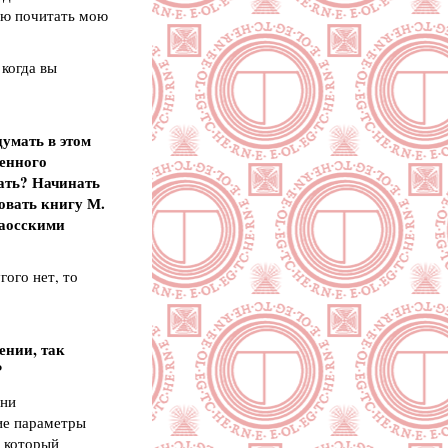
дую почитать мою
когда вы
думать в этом
венного
лать? Начинать
овать книгу М.
даосскими
гого нет, то
ении, так
?
они
кие параметры
, который