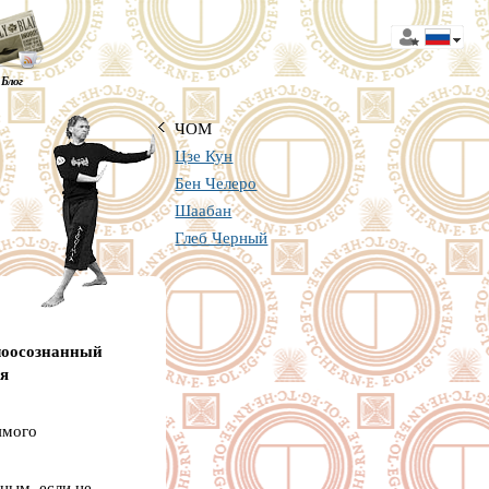
Блог
ЧОМ
Цзе Кун
Бен Челеро
Шаабан
Глеб Черный
алоосознанный
я
ямого
ным, если не