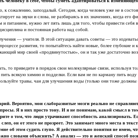
ь человеку в себе, чтобы суметь адаптироваться к изменяюще
о, к сожалению, запоздалый. Сегодня, когда человек уже не в состо
тирует на звуки и слова, не разбираясь в их значениях, когда его ф
и питанием, нужно лет пять лишь для того, чтобы привести себя в
дисциплина и постоянная работа над собой.
олучения — учителя. В этой ситуации давать советы — это издевать
процессе развития, то попытайтесь найти новые, более глубокие и 
жающий мир своей «продвинутостью», он и так уже достаточно во
ать, то приведите в порядок свои молекулярные связи, используя то
пить всякую химию и подделки. Если вам не по карману пить воду
пользуйте травы, чаи для улучшения воды (только они тоже должны
арий. Вероятно, мои слаборазвитые мозги реально не справляют
росы. Я в них просто тону. И я не понимаю, какой смысл в том,
рите о том, что люди утрачивают способность анализировать. Е
 слеп, он от этого не прозреет. Это занимает много места в текст
мне об этом судить глупо. Я действительно понятия не имею, чт
можно словами объяснить? А анализ — это и женский способ по