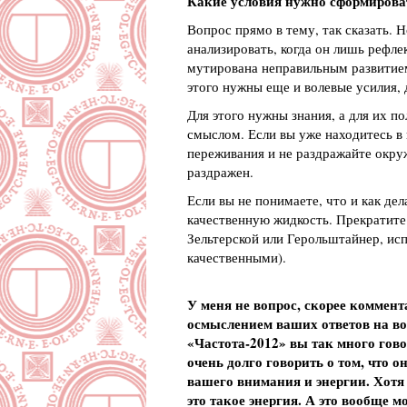
Какие условия нужно сформироват
Вопрос прямо в тему, так сказать. Н
анализировать, когда он лишь рефлек
мутирована неправильным развитием 
этого нужны еще и волевые усилия, 
Для этого нужны знания, а для их п
смыслом. Если вы уже находитесь в 
переживания и не раздражайте окру
раздражен.
Если вы не понимаете, что и как дел
качественную жидкость. Прекратите 
Зельтерской или Герольштайнер, ис
качественными).
У меня не вопрос, скорее коммент
осмыслением ваших ответов на воп
«Частота-2012» вы так много гово
очень долго говорить о том, что он
вашего внимания и энергии. Хотя 
это такое энергия. А это вообще 