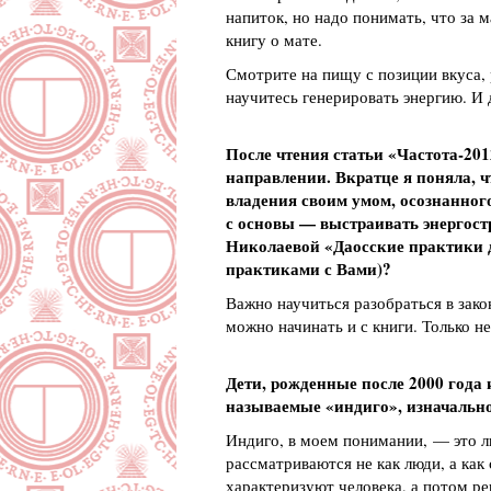
напиток, но надо понимать, что за 
книгу о мате.
Смотрите на пищу с позиции вкуса, 
научитесь генерировать энергию. И д
После чтения статьи «Частота-201
направлении. Вкратце я поняла, ч
владения своим умом, осознанног
с основы — выстраивать энергостр
Николаевой «Даосские практики д
практиками с Вами)?
Важно научиться разобраться в зако
можно начинать и с книги. Только н
Дети, рожденные после 2000 года
называемые «индиго», изначальн
Индиго, в моем понимании, — это 
рассматриваются не как люди, а как
характеризуют человека, а потом ре