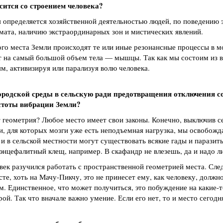
сится со строением человека?
 определяется хозяйственной деятельностью людей, по поведению э
мата, наличию экстраординарных зон и мистических явлений.
го места Земли происходят те или иные резонансные процессы в мо
ет на самый большой объем тела — мышцы. Так как мы состоим из
м, активизируя или парализуя волю человека.
городской среды в сельскую ради предотвращения отключения с
стоты вибрации Земли?
ет геометрия? Любое место имеет свои законы. Конечно, выключив с
, для которых мозги уже есть неподъемная нагрузка, мы освобожд
 и в сельской местности могут существовать всякие гады и паразит
 энцефалитный клещ, например. В скафандр не влезешь, да и надо л
век разучился работать с пространственной геометрией места. Сле
те, хоть на Мачу-Пикчу, это не принесет ему, как человеку, должно
. Единственное, что может получиться, это побуждение на какие-то
ой. Так что вначале важно умение. Если его нет, то и место сегодн