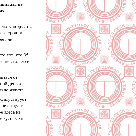
звивать не
 их
я могу поделать,
него сродни
еет ни
то тот, кто 35
то не столько в
виться от
шний день он
ично живете.
эксплуатирует
ине следует
е здесь не
искусствах»