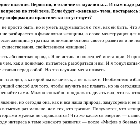
дное явление. Вероятно, в отличие от мужчины… И нам надо ра
 вопросов по этой теме. Если будет «женская» тема, постараюсь
ему информация практически отсутствует?
не просто быть, но и уметь задумываться о том, как ей быть. Что 
 не разбирается в физиологии женщины, а слово менструация для 
 если женщина утратила понимание основы своего развития и не им
е существования, свойственном женщине?
сть абсолютная правда. Я не истина в последней инстанции. Я прос
в чем, как я понимаю, пытаетесь разобраться и вы. И я тонул когда-
е ставил перед собой. Но это научило меня плавать.
с из лодки, в которой вы качаетесь, а не плывете. Необходимо изба
лучший способ для того, чтобы научить вас плавать, но на сегодня
 решайте сами. Можно спокойно продолжать делать вид, что вы отл
вление, но сегодня она, как и вся наша природа, замусорена и ее 
а в тысячу раз меньше, чем тех, кто грязнит. Получается, что женщ
 которыми мужики не справляются! Что же касается энергии — главно
воду интереса к теме женского развития — после «Мифов о боевых 