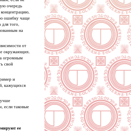
вую очередь
ю концентрацию,
ую ошибку чаще
 для того,
снованным на
ависимости от
ние окружающих.
на огромным
ть свой
ример и
ей, кажущихся
лучше
, если таковые
рмируют ее