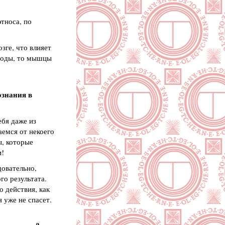
тноса, по
зге, что влияет
 воды, то мышцы
ознания в
ебя даже из
аемся от некоего
ы, которые
и!
довательно,
го результата.
 действия, как
я уже не спасет.