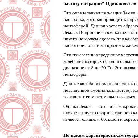
частоту вибрации? Одинакова ли 
Это определенная пульсация Земли, 
настройка, которая приводит к опр
ионосферой. Данная частота образуе
Землю. Вопрос не в том, какие часто
ничего не можем сделать, так как эт
частотное поле, в котором мы живем.
Эти показатели определяют частотн
колебание которых сегодня сильно с
диапазоне от 8 до 20 Гц. Это вызва
ионосферы.
Данные колебания очень опасны в пе
повышенной эмоциональностью). Кон
заставляет ее максимально сжаться.
Однако Земля — это часть макрокосм
случае следует говорить уже не о к
является слишком большой и серьезн
По каким характеристикам геогра