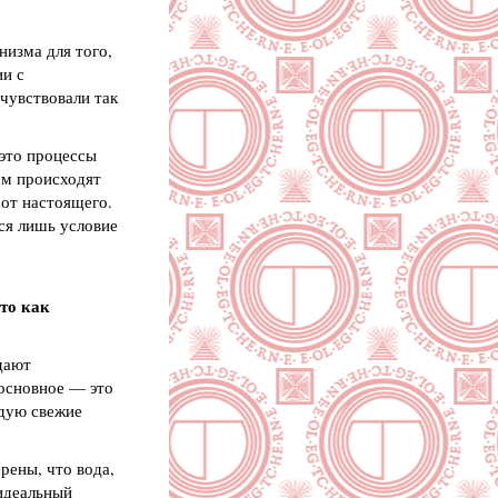
низма для того,
ии с
 чувствовали так
 это процессы
ом происходят
 от настоящего.
тся лишь условие
 то как
дают
 основное — это
ндую свежие
рены, что вода,
 идеальный