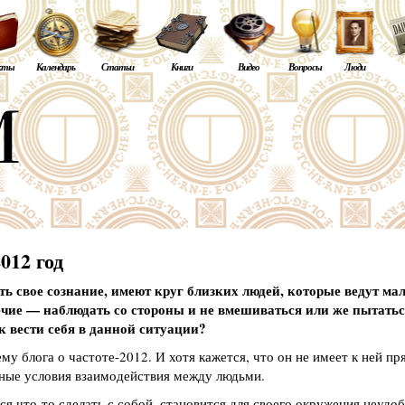
кты
Календарь
Статьи
Книги
Видео
Вопросы
Люди
012 год
ать свое сознание, имеют круг близких людей, которые ведут м
ечие — наблюдать со стороны и не вмешиваться или же пытатьс
к вести себя в данной ситуации?
му блога о частоте-2012. И хотя кажется, что он не имеет к ней пр
ные условия взаимодействия между людьми.
ся что-то сделать с собой, становится для своего окружения неудоб