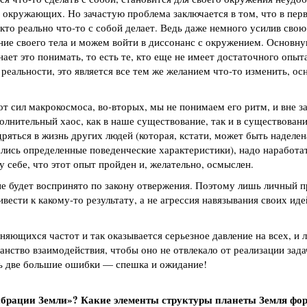
 окружающих. Но зачастую проблема заключается в том, что в пер
 кто реально что-то с собой делает. Ведь даже немного усилив сво
ние своего тела и можем войти в диссонанс с окружением. Основн
нает это понимать, то есть те, кто еще не имеет достаточного опыта
реальности, это является все тем же желанием что-то изменить, о
 от сил макрокосмоса, во-вторых, мы не понимаем его ритм, и вне з
олнительный хаос, как в наше существование, так и в существова
ряться в жизнь других людей (которая, кстати, может быть наделе
ись определенные поведенческие характеристики), надо наработа
 себе, что этот опыт пройден и, желательно, осмыслен.
е будет воспринято по закону отвержения. Поэтому лишь личный п
вести к какому-то результату, а не агрессия навязывания своих ид
няющихся частот и так оказывается серьезное давление на всех, и 
нство взаимодействия, чтобы оно не отвлекало от реализации задач
ть две большие ошибки — спешка и ожидание!
вибрации Земли»? Какие элементы структуры планеты Земля фо