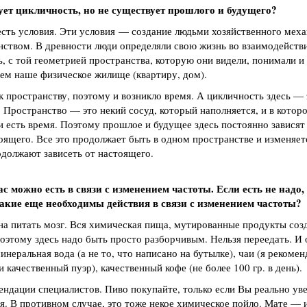
ует цикличность, но не существует прошлого и будущего?
сть условия. Эти условия — создание людьми хозяйственного меха
нством. В древности люди определяли свою жизнь во взаимодейств
ь, с той геометрией пространства, которую они видели, понимали и
аем наше физическое жилище (квартиру, дом).
 пространству, поэтому и возникло время. А цикличность здесь —
 Пространство — это некий сосуд, который наполняется, и в котор
 есть время. Поэтому прошлое и будущее здесь постоянно зависят
стоящего. Все это продолжает быть в одном пространстве и изменяе
одолжают зависеть от настоящего.
с можно есть в связи с изменением частоты. Если есть не надо,
акие еще необходимы действия в связи с изменением частоты?
а питать мозг. Вся химическая пища, мутированные продукты соз
Поэтому здесь надо быть просто разборчивым. Нельзя переедать. И
инеральная вода (а не то, что написано на бутылке), чаи (я рекоме
 качественный пуэр), качественный кофе (не более 100 гр. в день).
ендации специалистов. Пиво покупайте, только если Вы реально уве
ая. В противном случае, это тоже некое химическое пойло. Мате —