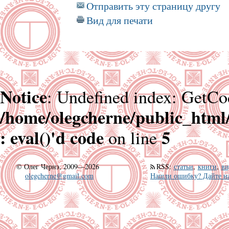
Отправить эту страницу другу
Вид для печати
Notice
: Undefined index: GetCo
/home/olegcherne/public_html
: eval()'d code
5
on line
©
Олег Чернэ, 2009—2026
RSS
:
статьи
,
книги
,
ви
olegcherne@gmail.com
Нашли ошибку? Дайте на