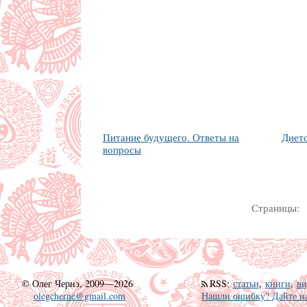
Питание будущего. Ответы на
Диет
вопросы
Страницы:
©
Олег Чернэ, 2009—2026
RSS
:
статьи
,
книги
,
ви
olegcherne@gmail.com
Нашли ошибку? Дайте на