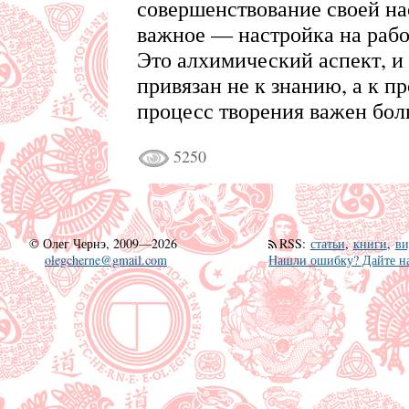
совершенствование своей на
важное — настройка на работ
Это алхимический аспект, и 
привязан не к знанию, а к пр
процесс творения важен боль
5250
©
Олег Чернэ, 2009—2026
RSS
:
статьи
,
книги
,
ви
olegcherne@gmail.com
Нашли ошибку? Дайте на