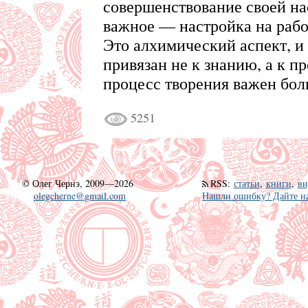
совершенствование своей на
важное — настройка на работ
Это алхимический аспект, и 
привязан не к знанию, а к пр
процесс творения важен боль
5251
©
Олег Чернэ, 2009—2026
RSS
:
статьи
,
книги
,
ви
olegcherne@gmail.com
Нашли ошибку? Дайте на