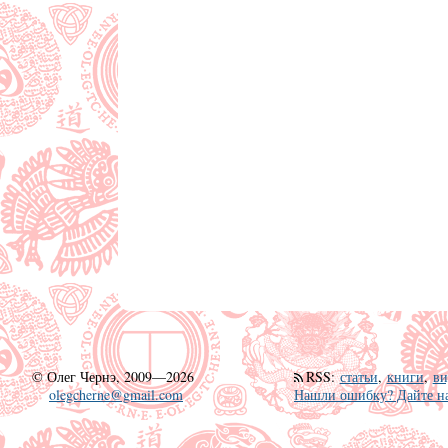
©
Олег Чернэ, 2009—2026
RSS
:
статьи
,
книги
,
ви
olegcherne@gmail.com
Нашли ошибку? Дайте на