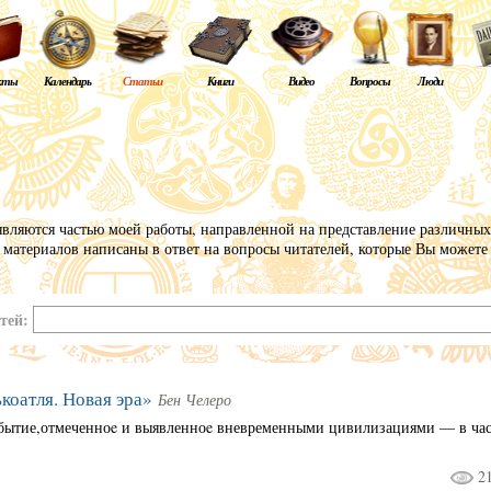
кты
Календарь
Статьи
Книги
Видео
Вопросы
Люди
являются частью моей работы, направленной на представление различны
 материалов написаны в ответ на вопросы читателей, которые Вы можете 
атей:
коатля. Новая эра»
Бен Челеро
обытие,отмеченноe и выявленноe вневременными цивилизациями — в час
2