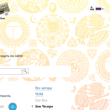
Блог
х
задать на сайте
Все авторы
ЧОМ
тности,
Цзе Кун
Бен Челеро
107