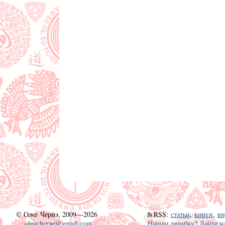
©
Олег Чернэ, 2009—2026
RSS
:
статьи
,
книги
,
ви
olegcherne@gmail.com
Нашли ошибку? Дайте на