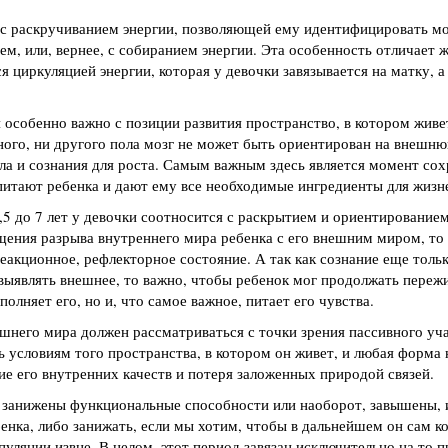
 с раскручиванием энергии, позволяющей ему идентифицировать мо
ем, или, вернее, с собиранием энергии. Эта особенность отличает 
я циркуляцией энергии, которая у девочки завязывается на матку, 
особенно важно с позиции развития пространство, в котором живет
ного, ни другого пола мозг не может быть ориентирован на внешню
ла и сознания для роста. Самым важным здесь является момент со
питают ребенка и дают ему все необходимые ингредиенты для жизн
 3,5 до 7 лет у девочки соотносится с раскрытием и ориентирование
щения разрыва внутреннего мира ребенка с его внешним миром, то 
еакционное, рефлекторное состояние. А так как сознание еще толь
 выявлять внешнее, то важно, чтобы ребенок мог продолжать переж
полняет его, но и, что самое важное, питает его чувства.
шнего мира должен рассматриваться с точки зрения пассивного уча
ь условиям того пространства, в котором он живет, и любая форма
е его внутренних качеств и потеря заложенных природой связей.
 занижены функциональные способности или наоборот, завышены, 
енка, либо занижать, если мы хотим, чтобы в дальнейшем он сам к
уляции извне. В целом, этот период завязан исключительно на то п