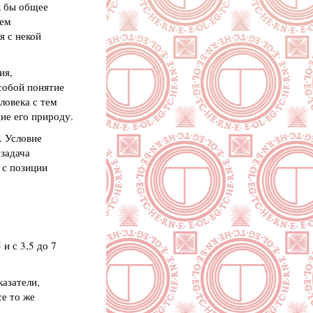
к бы общее
ием
я с некой
ия,
собой понятие
ловека с тем
ие его природу.
. Условие
 задача
а с позиции
 и с 3,5 до 7
азатели,
е то же