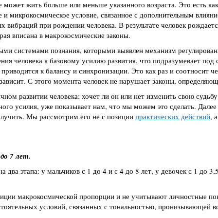
не может жить больше или меньше указанного возраста. Это есть ка
е и микрокосмическое условие, связанное с дополнительным влиян
х вибраций при рождении человека. В результате человек рождаетс
ая вписана в макрокосмические законы.
ыми системами познания, которыми выявлен механизм регулирован
ния человека к базовому усилию развития, что подразумевает под 
е приводится к балансу и синхронизации. Это как раз и соотносит че
зависит. С этого момента человек не нарушает законы, определяющ
чном развитии человека: хочет ли он или нет изменить свою судьбу
ного усилия, уже показывает нам, что мы можем это сделать. Далее
получить. Мы рассмотрим его не с позиции
практических действий
, 
 до 7 лет.
два этапа: у мальчиков с 1 до 4 и с 4 до 8 лет, у девочек с 1 до 3,5
иции макрокосмической пропорции и не учитывают личностные пок
оятельных условий, связанных с тональностью, пронизывающей вс