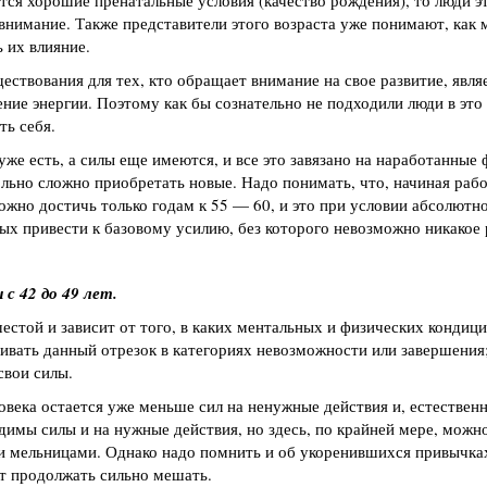
тся хорошие пренатальные условия (качество рождения), то люди э
 внимание. Также представители этого возраста уже понимают, как
 их влияние.
ствования для тех, кто обращает внимание на свое развитие, явля
ние энергии. Поэтому как бы сознательно не подходили люди в это 
ть себя.
уже есть, а силы еще имеются, и все это завязано на наработанные 
льно сложно приобретать новые. Надо понимать, что, начиная рабо
можно достичь только годам к 55 — 60, и это при условии абсолютн
ных привести к базовому усилию, без которого невозможно никакое 
с 42 до 49 лет.
естой и зависит от того, в каких ментальных и физических кондиц
ривать данный отрезок в категориях невозможности или завершения
свои силы.
ловека остается уже меньше сил на ненужные действия и, естественн
димы силы и на нужные действия, но здесь, по крайней мере, можн
ми мельницами. Однако надо помнить и об укоренившихся привычка
т продолжать сильно мешать.