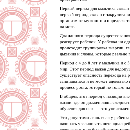
Первый период для мальчика связан
первый период связан с закручивани
организм от мужского и определяетс
на мозг.
Для данного периода существования 
реагирует ребенок. У ребенка ни од
происходит группировка энергии, те
дыхания и слюны, которые реально 
Период с 4 до 8 лет у мальчика и с
мир. Этот период важен для недопу
существует опасность перехода на р
запитываться и не может адекватно
процесс роста, который не только на
В общем, этот период с позиции вне
жизни, где он должен лишь следоват
обучения для него — это уничтожени
Это допустимо лишь если у ребенка
начинать увеличивать потенциал реб
свою жизнь и не был объектом манип