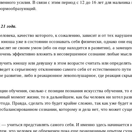
венного усилия. В связи с этим период с 12 до 16 лет для мальчика 
 формообразующий.
21 года.
ловека, качество которого, к сожалению, зависит и от тех наруше
 юноша уже в состоянии осознавать себя физически, однако они е
ыслят не своим умом (ибо он еще находится в развитии), а замещ
очень эффективно вложить в несовершенное сознание любые мысли
учить юношу или девушку в этом возрасте считать или определять ч
едет к серьезному отклонению самого себя от естественного пути 
 развитие, либо в реакционное левополушарное, где реакция скрыв
иции обучения, сколько с позиции познания искусства обучения, то 
анный момент жизни, то в дальнейшем, как бы человек ни хотел разв
тода. Правда, сделать это будет крайне сложно, так как уже будет 
есбалансированном сознании, которому и дела нет, что может суще
 — учиться представлять самого себя. И именно здесь начинается 
 тем, что человек не обременен пока еще реакционным опытом суще