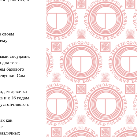
в своем
 ему
выми сосудами,
 для тела.
ием базового
девушки. Сам
годам девочка
а и к 16 годам
 устойчивого с
ак как
че
 различных