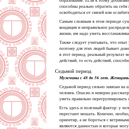
образование. Если к этому добавляю
способны реально обратить на себя
освободиться от связей или ослабить
Самым сложным в этом периоде суще
кондиция и неправильное распределе
жизни, им надо уметь восстанавлива
Также следует учитывать, что опыт 
поэтому для этих людей бывает дово
в этот период, реальный результат 
действий, то есть действий, способ
Седьмой период
Мужчины с 48 до 56 лет. Женщины 
Седьмой период сильно завязан на ш
человек. Опасно и неверно рассмат
уметь правильно перегруппировать 
Есть здесь и полезный фактор: у че
перестают мешать. Конечно, необхо
ориентир, а не бороться с ветряны
являются данностью и которые могу