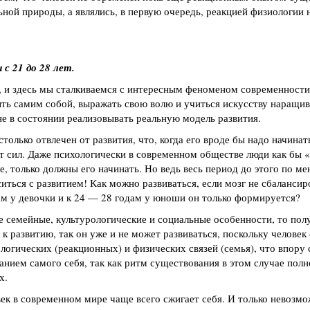
ьной природы, а являлись, в первую очередь, реакцией физиологии 
с 21 до 28 лет.
 и здесь мы сталкиваемся с интересным феноменом современности:
ыть самим собой, выражать свою волю и учиться искусству наращив
не в состоянии реализовывать реальную модель развития.
олько отвлечен от развития, что, когда его вроде бы надо начинать
ет сил. Даже психологически в современном обществе люди как бы 
ее, только должны его начинать. Но ведь весь период до этого по м
иться с развитием! Как можно развиваться, если мозг не сбалансир
ам у девочки и к 24 — 28 годам у юноши он только формируется?
 семейные, культурологические и социальные особенности, то полу
 к развитию, так он уже и не может развиваться, поскольку человек
огических (реакционных) и физических связей (семья), что впору 
нием самого себя, так как ритм существования в этом случае полн
х.
век в современном мире чаще всего сжигает себя. И только невозм