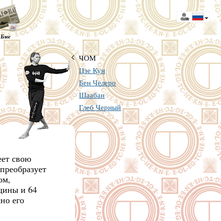
Блог
ЧОМ
Цзе Кун
Бен Челеро
Шаабан
Глеб Черный
еет свою
 преобразует
ом,
щины и 64
но его