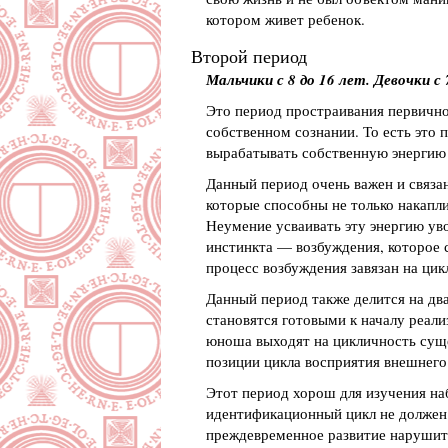
котором живет ребенок.
Второй период
Мальчики с 8 до 16 лет. Девочки с 
Это период простраивания первично
собственном сознании. То есть это 
вырабатывать собственную энергию 
Данный период очень важен и связан
которые способны не только накапли
Неумение усваивать эту энергию уво
инстинкта — возбуждения, которое 
процесс возбуждения завязан на ци
Данный период также делится на два
становятся готовыми к началу реали
юноша выходят на цикличность суще
позиции цикла восприятия внешнего
Этот период хорош для изучения наб
идентификационный цикл не должен 
преждевременное развитие нарушит 