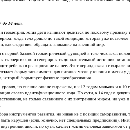
7 до 14 лет.
й геометрии, когда дети начинают делиться по половому признаку 
период, когда тело дошло до такой кондиции, которая уже позволяет
и, как следствие, обращать внимание на внешний мир.
 с первой базовой геометрической функцией в теле человека: поло
вать энергию, но и генерировать дополнительный источник питания
дит ребенка в реагирование на нее. Этот период связан с выражен
создает форму зависимости для питания мозга у юноши и матки у 
кл, который формирует фазовые преобразования.
 уровня, но внешне они не выражены, и к 12 годам мальчик и к 10 
зации своего идентификационного кода. По сути, к 14 годам девушк
ствования, не только связанного с их внутренним миром, но уже и
.
ора инструментов развития, но никак не с позиции саморазвития, т
быть нарушен (если, конечно, нет специальных предписаний). Ина
внутренний цикл и, по сути, сделает жизнь человека зависимой от