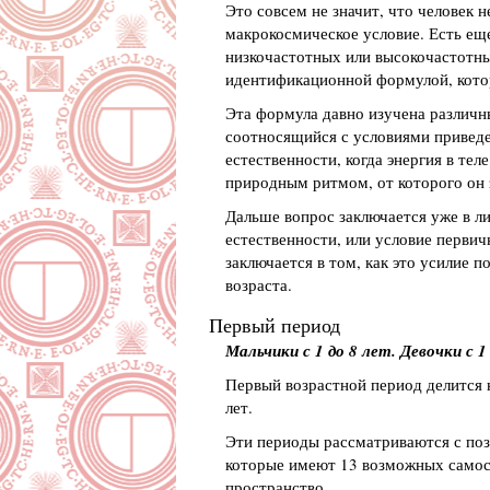
Это совсем не значит, что человек 
макрокосмическое условие. Есть ещ
низкочастотных или высокочастотны
идентификационной формулой, котор
Эта формула давно изучена различн
соотносящийся с условиями приведе
естественности, когда энергия в тел
природным ритмом, от которого он 
Дальше вопрос заключается уже в ли
естественности, или условие первич
заключается в том, как это усилие 
возраста.
Первый период
Мальчики с 1 до 8 лет. Девочки с 1
Первый возрастной период делится на 
лет.
Эти периоды рассматриваются с поз
которые имеют 13 возможных самост
пространство.