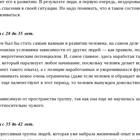
т его к развитию. В результате люди, в первую очередь, нездоровы
спасения в своей ситуации. Но надо понимать, что в таком состоя
вливаться.
с 28 до 35 лет.
ен был бы стать самым важным в развитии человека, на самом деле
онизан условиями зависимости от других людей — как правило, п
, энергетическим потенциалом. И, самое главное, здесь наработан т
который парализует любое начинание, поскольку человек делает вс
меет такого опыта), а с позиции наработанных и укоренившихся фу
ринимать новое очень ограничена (даже если человек и обращает в
ы еще наличествуют в этот период, то человек вынужден довольство
ависимую от пространства группу, так как она еще не научилась з
относительно чужого.
с 35 до 42 лет.
грессивная группа людей, которая уже набрала жизненный опыт и и