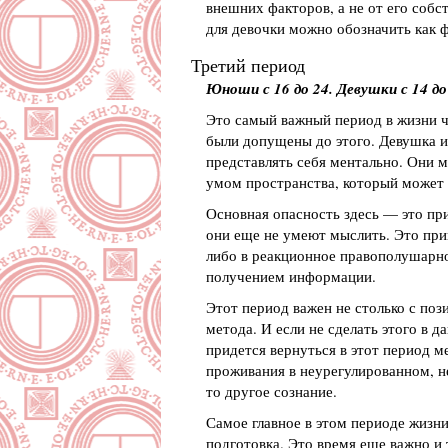
внешних факторов, а не от его собст
для девочки можно обозначить как
Третий период
Юноши с 16 до 24. Девушки с 14 до 
Это самый важный период в жизни че
были допущены до этого. Девушка и
представлять себя ментально. Они м
умом пространства, который может 
Основная опасность здесь — это при
они еще не умеют мыслить. Это прив
либо в реакционное правополушарное
получением информации.
Этот период важен не столько с поз
метода. И если не сделать этого в д
придется вернуться в этот период ме
проживания в неурегулированном, н
то другое сознание.
Самое главное в этом периоде жизни
подготовка. Это время еще важно и