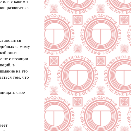
е или с какими-
нии развиваться
 становится
одобных самому
акой опыт
е не с позиции
нкций, в
нимание на это
ваться тем, что
ащищать свое
меет