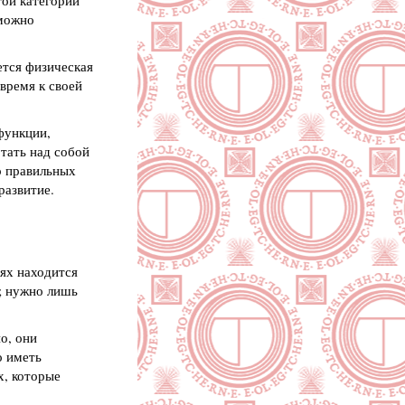
той категории
 можно
ется физическая
время к своей
функции,
тать над собой
о правильных
развитие.
иях находится
; нужно лишь
о, они
о иметь
х, которые