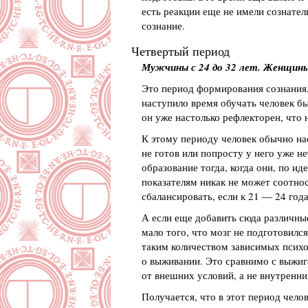
есть реакции еще не имели сознател
сознание.
Четвертый период
Мужчины с 24 до 32 лет. Женщины 
Это период формирования сознания,
наступило время обучать человек б
он уже настолько рефлекторен, что 
К этому периоду человек обычно наст
не готов или попросту у него уже н
образование тогда, когда они, по ид
показателям никак не может соотнос
сбалансировать, если к 21 — 24 год
А если еще добавить сюда различные
мало того, что мозг не подготовился
таким количеством зависимых психол
о выживании. Это сравнимо с выжига
от внешних условий, а не внутренни
Получается, что в этот период чело