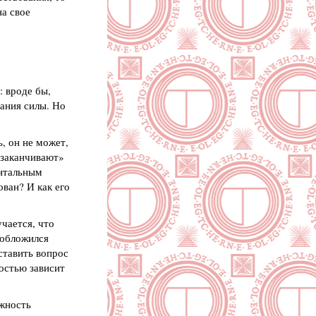
на свое
 вроде бы,
ания силы. Но
, он не может,
«заканчивают»
ентальным
ован? И как его
чается, что
 обложился
ставить вопрос
остью зависит
ожность