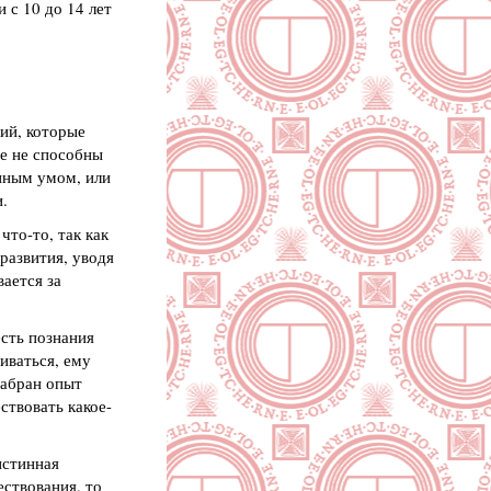
и с 10 до 14 лет
ний, которые
ще не способны
енным умом, или
.
то-то, так как
развития, уводя
ается за
есть познания
иваться, ему
набран опыт
ствовать какое-
истинная
ствования, то