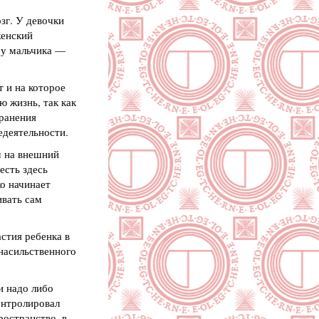
зг. У девочки
женский
а у мальчика —
 и на которое
ю жизнь, так как
хранения
едеятельности.
м на внешний
есть здесь
ко начинает
ивать сам
стия ребенка в
 насильственного
и надо либо
онтролировал
ространство, в