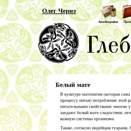
Олег Чернэ
Автобиография
Прое
Белый мате
В культуре матепития (которая сама
процессу питья) потребление этой 
питательными свойствами: многие уп
заедают белый мате сладостями, пе
кожную системы организма.
Также, согласно индейцам гуарани,