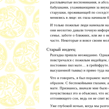
расплывчатые воспоминания, и абс
бабушками, ухаживающими за внукам
старушки, проживающей по соседству
менялись в лице: их глаза начинали 
И только пожилые люди намекали на 
они неохотно давали точную информ
семье, заботе о ближних, или же о 
часто. Некоторые и вовсе своим мол
Старый индеец
Разгадка пришла неожиданно. Однажд
повстречался с пожилым индейцем, к
постоянно пил мате… в грейпфруте. 
высушенной тыквы) и прямо туда нас
Что и говорить, я был поражен: мате
образом. С беспокойными глазами, а
мате. Признаюсь, вначале мне было 
почувствовал это и объяснил, что и
отгоняющего сон, ведь он не спит в
Уже глубокой ночью, когда мы разгов