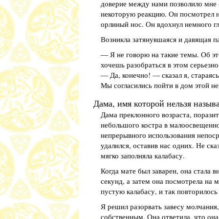
доверие между нами позволило мне с
некоторую реакцию. Он посмотрел на
орлиный нос. Он вдохнул немного гл
Возникла затянувшаяся и давящая па
— Я не говорю на такие темы. Об эт
хочешь разобраться в этом серьезно,
— Да, конечно! — сказал я, стараясь
Мы согласились пойти в дом этой н
Дама, имя которой нельзя назыв
Дама преклонного возраста, поразит
небольшого костра в малоосвещенно
непрерывного использования непосре
удалился, оставив нас одних. Не ска
мягко заполняла калабасу.
Когда мате был заварен, она стала в
секунд, а затем она посмотрела на 
пустую калабасу, и так повторилось 
Я решил разорвать завесу молчания,
собственным. Она ответила, что она 