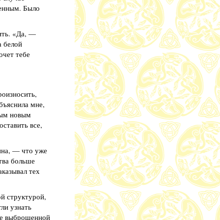
венным. Было
ить. «Да, —
а белой
очет тебе
роизносить,
бъяснила мне,
дым новым
оставить все,
ина, — что уже
ства больше
казывал тех
й структурой,
ли узнать
аже выброшенной