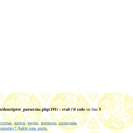
descriptor_parser.inc.php(191) : eval()'d code
5
on line
:
статьи
,
книги
,
видео
,
вопросы
,
календарь
ошибку? Дайте нам знать.