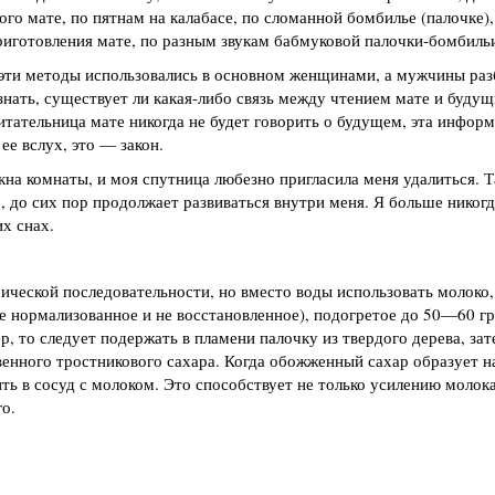
ого мате, по пятнам на калабасе, по сломанной бомбилье (палочке),
иготовления мате, по разным звукам бабмуковой палочки-бомбильи,
 эти методы использовались в основном женщинами, а мужчины раз
знать, существует ли какая-либо связь между чтением мате и будущ
тательница мате никогда не будет говорить о будущем, эта информ
ее вслух, это — закон.
кна комнаты, и моя спутница любезно пригласила меня удалиться. 
, до сих пор продолжает развиваться внутри меня. Я больше никогда
их снах.
сической последовательности, но вместо воды использовать молоко
е нормализованное и не восстановленное), подогретое до 50—60 гр
р, то следует подержать в пламени палочку из твердого дерева, зат
енного тростникового сахара. Когда обожженный сахар образует н
ть в сосуд с молоком. Это способствует не только усилению молока
о.