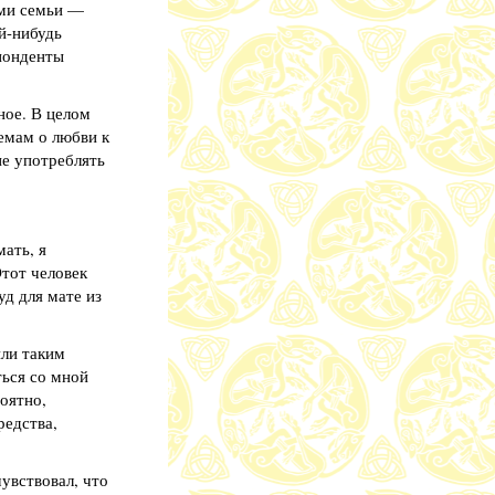
ами семьи —
й-нибудь
спонденты
ное. В целом
емам о любви к
не употреблять
ать, я
Этот человек
уд для мате из
или таким
ться со мной
оятно,
редства,
чувствовал, что