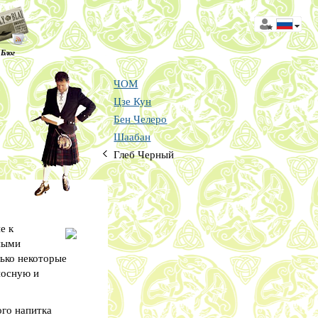
Блог
ЧОМ
Цзе Кун
Бен Челеро
Шаабан
Глеб Черный
е к
ными
лько некоторые
носную и
ого напитка