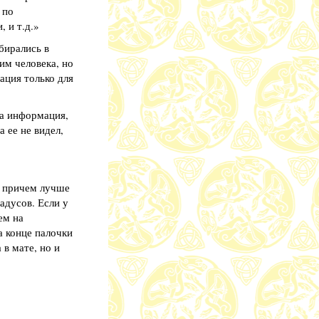
 по
 и т.д.»
бирались в
им человека, но
ация только для
Та информация,
 ее не видел,
, причем лучше
адусов. Если у
ем на
а конце палочки
 в мате, но и