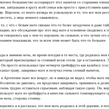
олютное большинство ассоциирует этот напиток со старшими член
и, завтраками в кругу всей семьи или просто с присутствием како
. Впрочем, от моего взгляда не ускользнуло и то, что все мои ре
блестеть, а лицо немного оживлялось.
то, с что с белым мате связано что-то более загадочное и даже тай
ацию, все обсуждения про этот вид мате в основном сводились к т
нем говорилось как о чем-то хорошем, но сильном, и что лучше его 
чанием показывали, что за всем этим может быть что-то большее.
ы в зимнюю ночь, во время поездки в те места, где родилась моя м
оторый присматривал за стоянкой возле отеля, где я остановился. 
Он просто использовал три четверти грейпфрута как калабасу (сос
ыпал траву, заваривал мате и получал очень сочный напиток.
 в Аргентине пьют все вокруг, но я никогда не видел, чтобы мате п
бсолютно не двигаясь, он продолжал заваривать, принимать и дели
очень трудно оставаться серьезным, наблюдая такую сцену. Он, вер
спользует мате из грейпфрута в качестве сильного тонизирующего с
сю ночь, сторожа стоянку.
орились и я рассказал, что моя мать родилась в этой деревне, я по