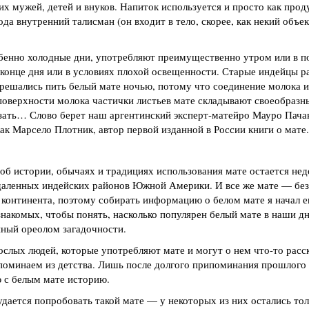
 мужей, детей и внуков. Напиток используется и просто как прод
да внутренний талисман (он входит в тело, скорее, как некий объек
обенно холодные дни, употребляют преимущественно утром или в по
 конце дня или в условиях плохой освещенности. Старые индейцы р
 решались пить белый мате ночью, потому что соединение молока и
 поверхности молока частички листьев мате складывают своеобразн
азать… Слово берет наш аргентинский эксперт-матейро Мауро Пача
как Марсело Плотник, автор первой изданной в России книги о мате.
об истории, обычаях и традициях использования мате остается нед
тдаленных индейских районов Южной Америки. И все же мате — бе
 континента, поэтому собирать информацию о белом мате я начал е
знакомых, чтобы понять, насколько популярен белый мате в наши дн
нный ореолом загадочности.
ослых людей, которые употребляют мате и могут о нем что-то расск
поминаем из детства. Лишь после долгого припоминания прошлого
 с белым мате историю.
дается попробовать такой мате — у некоторых из них остались тол