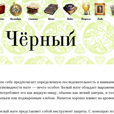
кты
Календарь
Статьи
Книги
Видео
Вопросы
Люди
 по себе предполагает определенную последовательность и внимани
разновидности мате — нечто особое. Белый мате обладает выражен
отребляют его как жидкую пищу, обычно как легкий завтрак, и то
ченьем или поджаренным хлебом. Напиток хорошо влияет на крове
 белый мате представляет собой инструмент защиты. С помощью эт