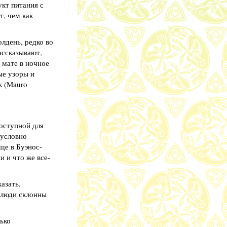
укт питания с
т, чем как
лдень, редко во
ассказывают,
 мате в ночное
ые узоры и
к (Mauro
оступной для
зусловно
ще в Буэнос-
и и что же все-
азать,
 люди склонны
ько