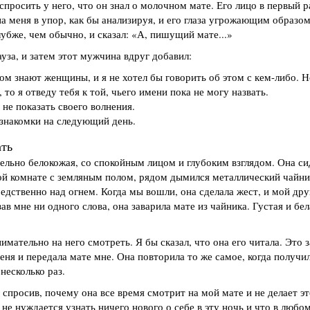
просить у него, что он знал о молочном мате. Его лицо в первый р
 меня в упор, как бы анализируя, и его глаза угрожающим образом
убже, чем обычно, и сказал: «А, пишущий мате...»
уза, и затем этот мужчина вдруг добавил:
ом знают женщины, и я не хотел бы говорить об этом с кем-либо. Н
 то я отведу тебя к той, чьего имени пока не могу назвать.
 не показать своего волнения.
езнакомки на следующий день.
ать
ельно белокожая, со спокойным лицом и глубоким взглядом. Она си
й комнате с земляным полом, рядом дымился металлический чайни
дственно над огнем. Когда мы вошли, она сделала жест, и мой дру
зав мне ни одного слова, она заварила мате из чайника. Густая и бе
нимательно на него смотреть. Я бы сказал, что она его читала. Это 
меня и передала мате мне. Она повторила то же самое, когда получи
несколько раз.
 спросив, почему она все время смотрит на мой мате и не делает эт
не нуждается узнать ничего нового о себе в эту ночь и что в любо