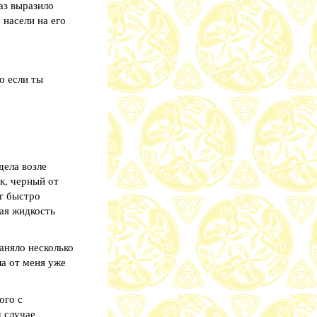
аз выразило
 насели на его
о если ты
дела возле
к, черный от
г быстро
лая жидкость
заняло несколько
ла от меня уже
ого с
м случае