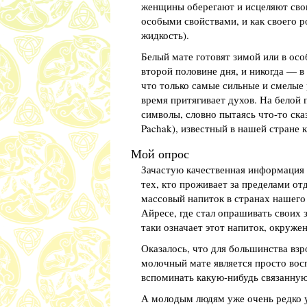
женщины оберегают и исцеляют своих
особыми свойствами, и как своего ро
жидкость).
Белый мате готовят зимой или в ос
второй половине дня, и никогда — в
что только самые сильные и смелые
время притягивает духов. На белой
символы, словно пытаясь что-то ск
Pachak), известный в нашей стране 
Мой опрос
Зачастую качественная информация 
тех, кто проживает за пределами о
массовый напиток в странах нашего
Айресе, где стал опрашивать своих 
таки означает этот напиток, окруже
Оказалось, что для большинства взр
молочный мате является просто вос
вспоминать какую-нибудь связанную
А молодым людям уже очень редко у