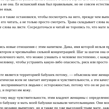
а не она. Ее испанский язык был правильным, но не совсем естест
ее язык.
раз я также остановился, чтобы посмотреть на него, прежде чем вып
его читать, а не только просто смотреть. Трава складывает слова н
 слова на листе. Сосредоточься и читай не торопясь то, что мате х
ись новые отношения с этим напитком. Дама, имя которой нельзя п
ктером и чрезвычайно сильной концентрацией. Шаг за шагом она о
молочного мате, что можно узнавать о человеке постепенно, с каж
еловеку, чтобы устранить какую-либо опасность, риск или просто 
ате является территорией бабушек потому, — объяснила мне женщ
ктически всем не хватает интуиции и чувствительности, а эти каче
оспринимается людьми с осторожностью, потому что он не раз на
, и портил им кожу.
гому виду чувствительности, этим владеют женщины с определенно
ю бабушку и мать моей бабушки называли читательницами. Они мог
о по недавно выпитому, но и также по уже высохшей траве мате, д