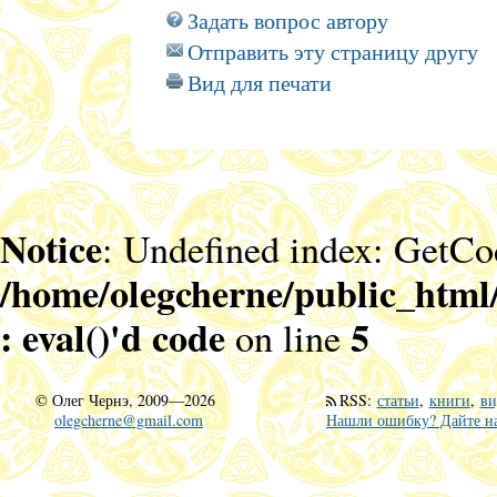
Задать вопрос автору
Отправить эту страницу другу
Вид для печати
Notice
: Undefined index: GetCo
/home/olegcherne/public_html
: eval()'d code
5
on line
©
Олег Чернэ, 2009—2026
RSS
:
статьи
,
книги
,
ви
olegcherne@gmail.com
Нашли ошибку? Дайте на