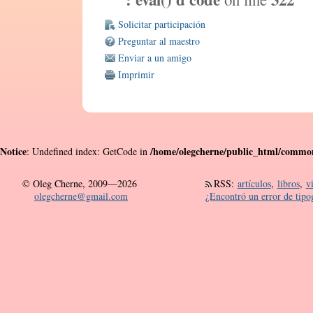
Solicitar participación
Preguntar al maestro
Enviar a un amigo
Imprimir
Notice
/home/olegcherne/public_html/common/
: Undefined index: GetCode in
©
Oleg Cherne, 2009—2026
RSS
:
artículos
,
libros
,
v
olegcherne@gmail.com
¿Encontró un error de tipo