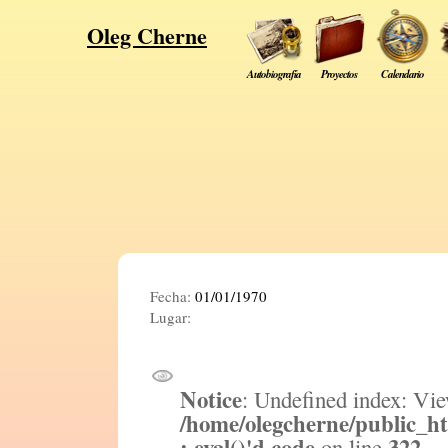
Oleg Cherne
Autobiografía
Proyectos
Calendario
Fecha:
01/01/1970
Lugar:
Notice
: Undefined index: Vie
/home/olegcherne/public_h
: eval()'d code
322
on line