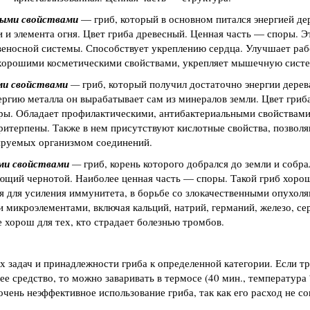
ными свойствами
— гриб, который в основном питался энергией дер
 и элемента огня. Цвет гриба древесный. Ценная часть — споры. Э
веносной системы. Способствует укреплению сердца. Улучшает раб
хорошими косметическими свойствами, укрепляет мышечную систе
ми свойствами
—
гриб, который получил достаточно энергии дерева
ергию металла он вырабатывает сам из минералов земли. Цвет гриб
ры. Обладает профилактическими, антибактериальными свойствами
ритерпены. Также в нем присутствуют кислотные свойства, позвол
ируемых организмом соединений.
ыми свойствами
—
гриб, корень которого добрался до земли и собр
ющий чернотой. Наиболее ценная часть — споры. Такой гриб хоро
я для усиления иммунитета, в борьбе со злокачественными опухоля
микроэлементами, включая кальций, натрий, германий, железо, сер
 хорош для тех, кто страдает болезнью тромбов.
 задач и принадлежности гриба к определенной категории. Если тр
е средство, то можно заваривать в термосе (40 мин., температура 7
очень неэффективное использование гриба, так как его расход не со