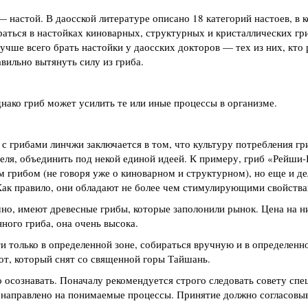
настой. В даосской литературе описано 18 категорий настоев, в 
аться в настойках киноварных, структурных и кристаллических гри
чше всего брать настойки у даосских докторов — тех из них, кто 
авильно вытянуть силу из гриба.
нако гриб может усилить те или иные процессы в организме.
 с грибами линчжи заключается в том, что культуру потребления г
еля, объединить под некой единой идеей. К примеру, гриб «Рейши-
 грибом (не говоря уже о киноварном и структурном), но еще и де
ак правило, они обладают не более чем стимулирующими свойства
но, имеют древесные грибы, которые заполонили рынок. Цена на ни
ного гриба, она очень высока.
 только в определенной зоне, собираться вручную и в определенно
т, который снят со священной горы Тайшань.
 осознавать. Поначалу рекомендуется строго следовать совету спе
 направлено на понимаемые процессы. Принятие должно согласовыв