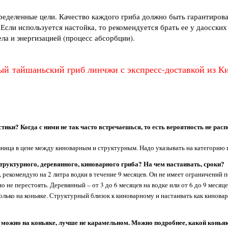
ределенные цели. Качество каждого гриба должно быть гарантиров
Если используется настойка, то рекомендуется брать ее у даосских 
ела и энергизацией (процесс абсорбции).
ый тайшаньский гриб линчжи с экспресс-доставкой из Ки
стики? Когда с ними не так часто встречаешься, то есть вероятность не рас
разница в цене между киноварным и структурным. Надо указывать на категорию 
структурного, деревянного, киноварного гриба? На чем настаивать, сроки?
 рекомендую на 2 литра водки в течение 9 месяцев. Он не имеет ограничений 
 не перестоять. Деревянный – от 3 до 6 месяцев на водке или от 6 до 9 месяц
олько на коньяке. Структурный близок к киноварному и настаивать как киновар
 можно на коньяке, лучше не карамельном. Можно подробнее, какой коньяк