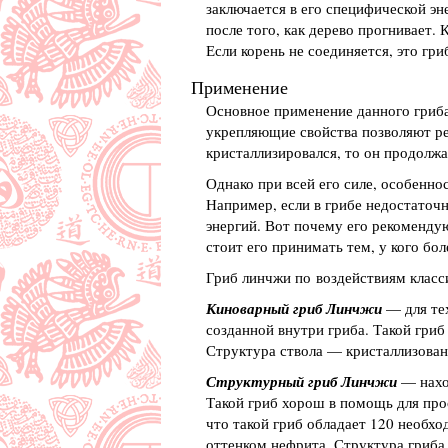
заключается в его специфической эн
после того, как дерево прогнивает.
Если корень не соединяется, это гр
Применение
Основное применение данного гриба
укрепляющие свойства позволяют реш
кристаллизировался, то он продолжа
Однако при всей его силе, особенн
Например, если в грибе недостаточн
энергий. Вот почему его рекомендуют
стоит его принимать тем, у кого бол
Гриб линчжи по воздействиям класс
Киноварный гриб Линчжи
— для тех
созданной внутри гриба. Такой гри
Структура ствола — кристаллизован
Структурный гриб Линчжи
— наход
Такой гриб хорош в помощь для прос
что такой гриб обладает 120 необх
оттенком нефрита. Структура гриба