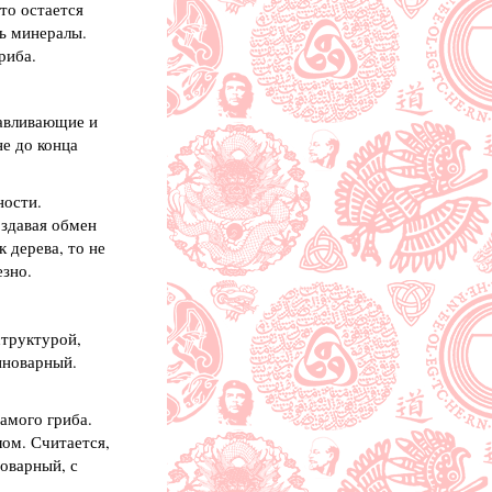
то остается
ть минералы.
риба.
навливающие и
не до конца
ности.
оздавая обмен
 дерева, то не
езно.
структурой,
иноварный.
амого гриба.
ом. Считается,
оварный, с