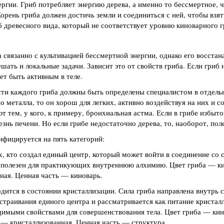
ергии. Гриб потребляет энергию дерева, а именно то бессмертное, ч
 Корень гриба должен достичь земли и соединиться с ней, чтобы взя
иб древесного вида, который не соответствует уровню киноварного г
 связанно с культивацией бессмертной энергии, однако его восста
ать и локальные задачи. Зависит это от свойств гриба. Если гриб 
ет быть активным в теле.
ости каждого гриба должны быть определены специалистом в отдель
о металла, то он хорош для легких, активно воздействуя на них и с
 тем, у кого, к примеру, бронхиальная астма. Если в грибе избыток
езнь печени. Но если грибе недостаточно дерева, то, наоборот, пол
ифицируется на пять категорий:
, кто создал единый центр, который может войти в соединение со 
б полезен для практикующих внутреннюю алхимию. Цвет гриба — к
ная. Ценная часть — киноварь.
ится в состоянии кристаллизации. Сила гриба направлена внутрь с
траивания единого центра и рассматривается как питание кристалл
одимыми свойствами для совершенствования тела. Цвет гриба — кин
 — кристаллизованная. Ценная часть — структура.