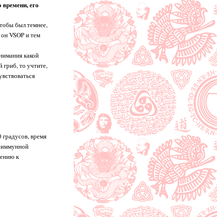
 времени, его
чтобы был темнее,
 он VSOP и тем
онимания какой
 гриб, то учтите,
чувствоваться
0 градусов, время
е иммунной
шению к