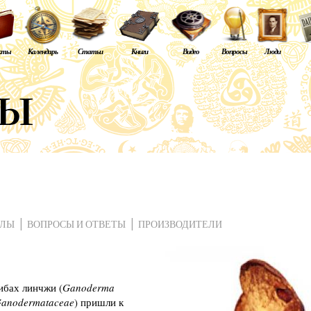
кты
Календарь
Статьи
Книги
Видео
Вопросы
Люди
АЛЫ
ВОПРОСЫ И ОТВЕТЫ
ПРОИЗВОДИТЕЛИ
ибах линчжи (
Ganoderma
anodermataceae
) пришли к