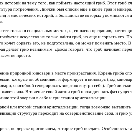
ых историй на тему того, как поймать настоящий гриб. Этот гриб с
льтура потребления. Линчжи был описан еще в книге трав и минера
генд и мистических историй, в большинстве которых упоминаются 
я.
стет только в специальных местах, и, согласно преданию, настоящ
ребуется искусство не только найти гриб, но еще и сорвать его. П
кто хочет сорвать его, не подготовлена, он может поменять место. В
рая делает гриб невидимым. Даосы говорят, что гриб начинает пер
овсем не просто.
ние природной киновари в месте произрастания. Корень гриба спо
емли, которые он объединяет и формирует в киноварь (под кинова
овари, способной генерировать энергию внутри себя). Гриб линчжи
 живет сила. В течение своей жизни гриб проходит пять фаз сущес
ание этой энергии в себе и три стадии кристаллизации.
рвой или второй стадии кристаллизации, тогда возможно вытащить 
ллизации структура переходит на совершенствование себя, и гриб 
реве, но дереве прогнившем, которое гриб поедает. Особенность та