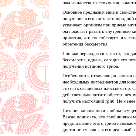
нам из даосских источников, в част
Основное предназначение и свойств
получение в его составе природной
усваивает организм при приеме внут
бы помогает развить внутреннюю ки
принятия, что способствует, в част
обретения бессмертия.
Линчжи переводятся как «то, что да
бессмертия, однако, сегодня его пу
получении истинного гриба.
Особенность, отличающая линчжи от
необходимых ингредиентов для кино
это пять священных даосских гор. С
действительно хотите обрести вечну
получить настоящий гриб. Не менее 
Питание киноварным грибом осущест
Важно понимать, что гриб линчжи м
представление этого гриба невозмо
достоинству, так как его реальный 