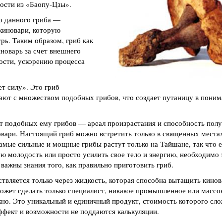
ности из «Баопу-Цзы».
о данного гриба —
 киновари, которую
рь. Таким образом, гриб как
новарь за счет внешнего
ности, ускорению процесса
ет силу». Это гриб
тают с множеством подобных грибов, что создает путаницу в поним
 подобных ему грибов — ареал произрастания и способность полу
вари. Настоящий гриб можно встретить только в священных места
амые сильные и мощные грибы растут только на Тайшане, так что е
ю молодость или просто усилить свое тело и энергию, необходимо зн
важны знания того, как правильно приготовить гриб.
вляется только через жидкость, которая способна вытащить кинова
ожет сделать только специалист, никакое промышленное или массо
жно. Это уникальный и единичный продукт, стоимость которого сло
эффект и возможности не поддаются калькуляции.