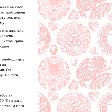
ева и не смог
тот гриб хорош
оту селезенки,
му.
 и земли, но в
а красный,
. В этом грибе
яющие
ал необходимые
ш для
ми. Он
у. По сути,
ебуется
0 ˚С) и пить.
поставим с его