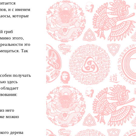
читается
лов, и с именем
даосы, которые
ий гриб
омимо этого,
 реальности это
емещаться. Так
собен получать
рью здесь
 обладает
твования:
из него
уже можно
кого дерева