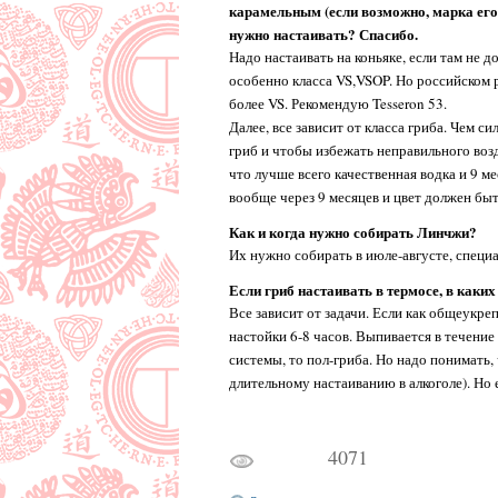
карамельным (если возможно, марка его)
нужно настаивать? Спасибо.
Надо настаивать на коньяке, если там не
особенно класса VS,VSOP. Но российском 
более VS. Рекомендую Tesseron 53.
Далее, все зависит от класса гриба. Чем 
гриб и чтобы избежать неправильного воз
что лучше всего качественная водка и 9 ме
вообще через 9 месяцев и цвет должен бы
Как и когда нужно собирать Линчжи?
Их нужно собирать в июле-августе, специ
Если гриб настаивать в термосе, в каки
Все зависит от задачи. Если как общеукре
настойки 6-8 часов. Выпивается в течение
системы, то пол-гриба. Но надо понимать
длительному настаиванию в алкоголе). Но 
4071