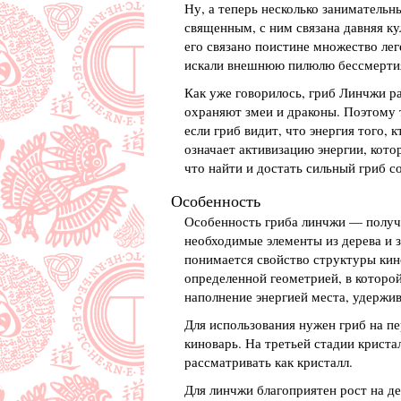
Ну, а теперь несколько занимательн
священным, с ним связана давняя ку
его связано поистине множество ле
искали внешнюю пилюлю бессмерти
Как уже говорилось, гриб Линчжи ра
охраняют змеи и драконы. Поэтому т
если гриб видит, что энергия того, 
означает активизацию энергии, кото
что найти и достать сильный гриб с
Особенность
Особенность гриба линчжи — получе
необходимые элементы из дерева и з
понимается свойство структуры кин
определенной геометрией, в которой
наполнение энергией места, удержив
Для использования нужен гриб на пе
киноварь. На третьей стадии криста
рассматривать как кристалл.
Для линчжи благоприятен рост на де