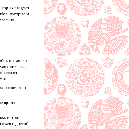
которых следует
бов, которые и
реально
рибов пытаются
Кан» не только
лается из
ми.
х разнится, и
е время.
циалистов.
аться с диетой