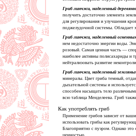
Гриб линчжи, наделенный деревян
получить достаточно элемента земли
для регулирования и улучшения кро
поджелудочной системы. Обладает 
Гриб линчжи, наделенный огненны
нем недостаточно энергии воды. Эн
розовый. Самая ценная часть — спо
наиболее активны полисахариды и т
нейтрализовать развитие неконтрол
Гриб линчжи, наделенный землян
минералы. Цвет гриба темный, отда
дыхательной системы и используетс
способен насыщать тело различными 
всю таблица Менделеева. Гриб также
Как употреблять гриб
Применение грибов зависит от ваших
использовать грибы как регулирующе
Благоприятно с пуэром. Однако это 
ценностью.