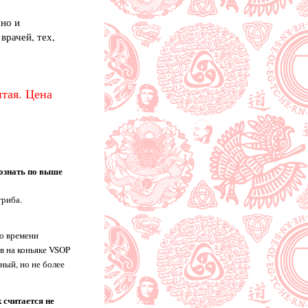
ано и
врачей, тех,
тая. Цена
познать по выше
гриба.
по времени
ев на коньяке VSOP
ный, но не более
 считается не