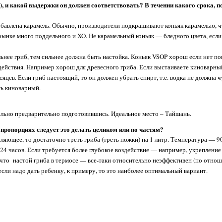
, и какой выдержки он должен соответствовать? В течении какого срока, по
 добавлена карамель. Обычно, производители подкрашивают коньяк карамелью, 
рынке много поддельного и XO. Не карамельный коньяк — бледного цвета, если
сильнее гриб, тем сильнее должна быть настойка. Коньяк VSOP хорош если нет п
действия. Например хорош для древесного гриба. Если выстаиваете киноварный
сяцев. Если гриб настоящий, то он должен убрать спирт, т.е. водка не должна 
ть киноварный.
ально предварительно подготовившись. Идеальное место – Тайшань.
х пропорциях следует это делать целиком или по частям?
пляющее, то достаточно треть гриба (треть ножки) на 1 литр. Температура — 9
 24 часов. Если требуется более глубокое воздействие — например, укреплени
, что настой гриба в термосе — все-таки относительно неэффективен (по отно
если надо дать ребенку, к примеру, то это наиболее оптимальный вариант.