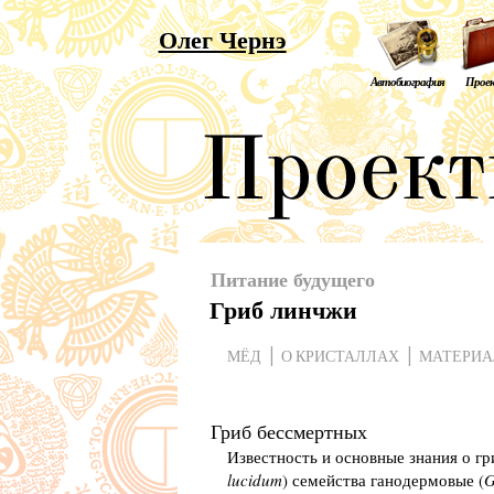
Олег Чернэ
Автобиография
Прое
Питание будущего
Гриб линчжи
МЁД
О КРИСТАЛЛАХ
МАТЕРИ
Гриб бессмертных
Известность и основные знания о гр
lucidum
) семейства ганодермовые (
G