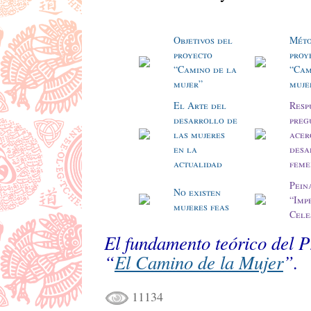
Objetivos del
Méto
proyecto
proy
“Camino de la
“Cam
mujer”
muje
El Arte del
Resp
desarrollo de
preg
las mujeres
acer
en la
desa
actualidad
feme
Pein
No existen
“Imp
mujeres feas
Cele
El fundamento teórico del Pr
“
El Camino de la Mujer
”.
11134