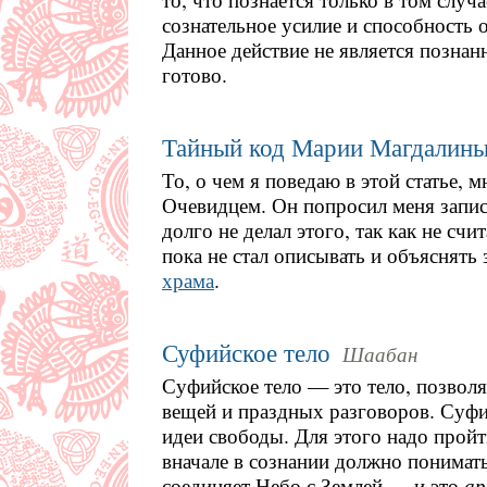
сознательное усилие и способность 
Данное действие не является познан
готово.
Тайный код Марии Магдалин
То, о чем я поведаю в этой статье, м
Очевидцем. Он попросил меня записа
долго не делал этого, так как не сч
пока не стал описывать и объяснять
храма
.
Суфийское тело
Шаабан
Суфийское тело — это тело, позвол
вещей и праздных разговоров. Суфи
идеи свободы. Для этого надо пройт
вначале в сознании должно понимать
соединяет Небо с Землей — и это
ар