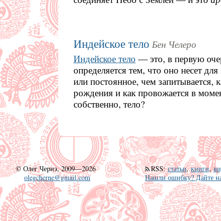
Индейское тело
Бен Челеро
Индейское тело
— это, в первую очер
определяется тем, что оно несет для
или постоянное, чем запитывается, к
рождения и как провожается в момен
собственно, тело?
©
Олег Чернэ, 2009—2026
RSS
:
статьи
,
книги
,
ви
olegcherne@gmail.com
Нашли ошибку? Дайте на