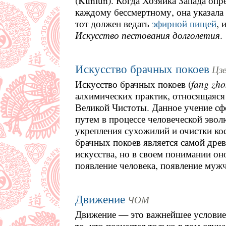
(Kunlun). Когда Хозяйка Запада опр
каждому бессмертному, она указала 
тот должен ведать
эфирной пищей
, 
Искусство пестования долголетия
.
Искусство брачных покоев
Цзе
Искусство брачных покоев (
fang
zho
алхимических практик, относящаяся
Великой Чистоты. Данное учение с
путем в процессе человеческой эвол
укрепления сухожилий и очистки ко
брачных покоев является самой дре
искусства, но в своем понимании оно
появление человека, появление му
Движение
ЧОМ
Движение — это важнейшее условие 
то, что познается только в том случ