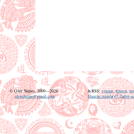
©
Олег Чернэ, 2009—2026
RSS
:
статьи
,
книги
,
ви
olegcherne@gmail.com
Нашли ошибку? Дайте на