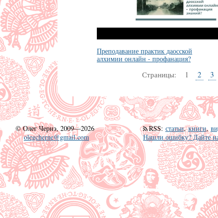
Преподавание практик даосской
алхимии онлайн - профанация?
Страницы:
1
2
3
©
Олег Чернэ, 2009—2026
RSS
:
статьи
,
книги
,
ви
olegcherne@gmail.com
Нашли ошибку? Дайте на