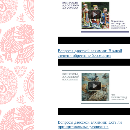
Вопросы даосской алхимии: В какой
степени обретение бессмертия
определено кармически?
Вопросы даосской алхимии: Есть ли
принципиальные различия в