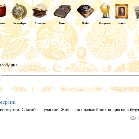
кты
Календарь
Статьи
Книги
Видео
Вопросы
Люди
злобу дня.
:
мертии
ессмертии. Спасибо за участие! Жду ваших дальнейших вопросов в буд