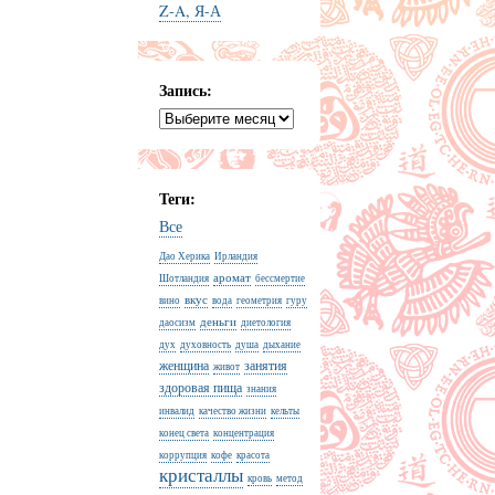
Z-A, Я-А
Запись:
Теги:
Все
Дао Херика
Ирландия
аромат
Шотландия
бессмертие
вкус
вино
вода
геометрия
гуру
деньги
даосизм
диетология
дух
духовность
душа
дыхание
женщина
занятия
живот
здоровая пища
знания
инвалид
качество жизни
кельты
конец света
концентрация
коррупция
кофе
красота
кристаллы
кровь
метод