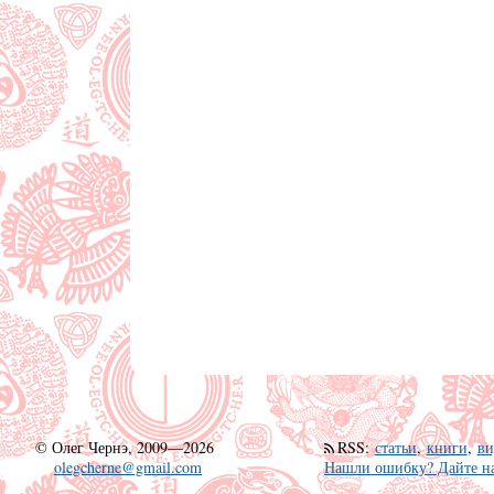
©
Олег Чернэ, 2009—2026
RSS
:
статьи
,
книги
,
ви
olegcherne@gmail.com
Нашли ошибку? Дайте на