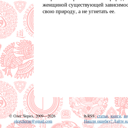
женщиной существующей зависимост
свою природу, а не угнетать ее.
©
Олег Чернэ, 2009—2026
RSS
:
статьи
,
книги
,
ви
olegcherne@gmail.com
Нашли ошибку? Дайте на