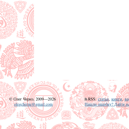
©
Олег Чернэ, 2009—2026
RSS
:
статьи
,
книги
,
ви
olegcherne@gmail.com
Нашли ошибку? Дайте на