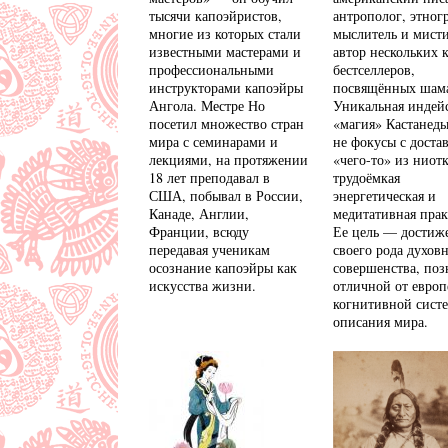
тысячи капоэйристов,
антрополог, этног
многие из которых стали
мыслитель и мисти
известными мастерами и
автор нескольких 
профессиональными
бестселлеров,
инструкторами капоэйры
посвящённых шам
Ангола. Местре Но
Уникальная индей
посетил множество стран
«магия» Кастанед
мира с семинарами и
не фокусы с доста
лекциями, на протяжении
«чего-то» из ниотк
18 лет преподавал в
трудоёмкая
США, побывал в России,
энергетическая и
Канаде, Англии,
медитативная прак
Франции, всюду
Ее цель — достиж
передавая ученикам
своего рода духов
осознание капоэйры как
совершенства, поз
искусства жизни.
отличной от европ
когнитивной сист
описания мира.