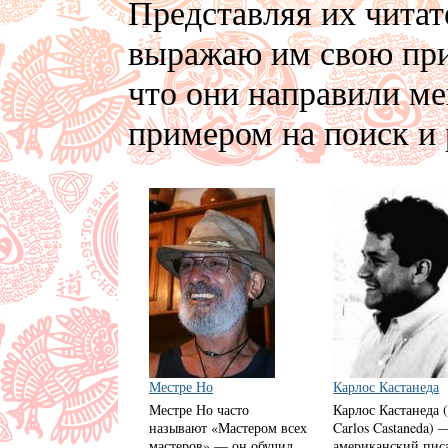
Представляя их читат
выражаю им свою приз
что они направили м
примером на поиск и 
Местре Но
Карлос Кастанеда
Местре Но часто
Карлос Кастанеда (
называют «Мастером всех
Carlos Castaneda) 
мастеров» — он обучил
американский писа