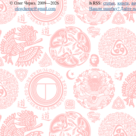
©
Олег Чернэ, 2009—2026
RSS
:
статьи
,
книги
,
ви
olegcherne@gmail.com
Нашли ошибку? Дайте на