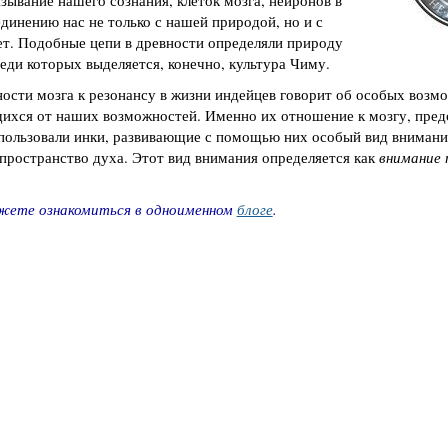
ывание нашего сознания, клеток мозга, нейронов в
динению нас не только с нашей природой, но и с
ет. Подобные цепи в древности определяли природу
еди которых выделяется, конечно, культура Чиму.
ости мозга к резонансу в жизни индейцев говорит об особых возм
щихся от наших возможностей. Именно их отношение к мозгу, пре
пользовали инки, развивающие с помощью них особый вид внимани
пространство духа. Этот вид внимания определяется как
внимание 
ожете ознакомиться в одноименном
блоге
.