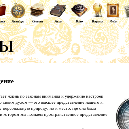
кты
Календарь
Статьи
Книги
Видео
Вопросы
Люди
дение
ает жизнь по законам внимания и удержание настроек
со своим духом — это высшее представление нашего я,
у персональную природу, но и место, где она была
при котором мы познаем пространственное представление