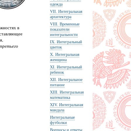
одежда
VII. Интегральная
архитектура
VIII. Временные
ожностях в
показатели
дставляющее
интегральности
я,
IX. Интегральный
третьего
цветок
X. Интегральная
женщина
XI. Интегральный
ребенок
XII. Интегральное
питание
XIII. Интегральная
математика
XIV. Интегральная
мандала
Интегральные
футболки
Вопросы и ответы