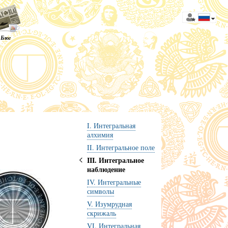
Блог
I. Интегральная
алхимия
II. Интегральное поле
III. Интегральное
наблюдение
IV. Интегральные
символы
V. Изумрудная
скрижаль
VI. Интегральная