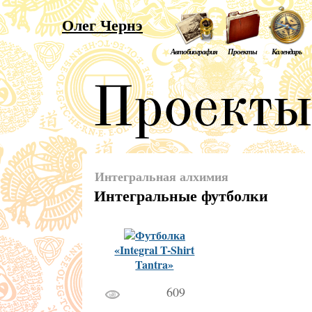
Олег Чернэ
Автобиография
Проекты
Календарь
Интегральная алхимия
Интегральные футболки
Футболка
«Integral T-Shirt
Tantra»
609