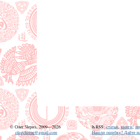
©
Олег Чернэ, 2009—2026
RSS
:
статьи
,
книги
,
ви
olegcherne@gmail.com
Нашли ошибку? Дайте на