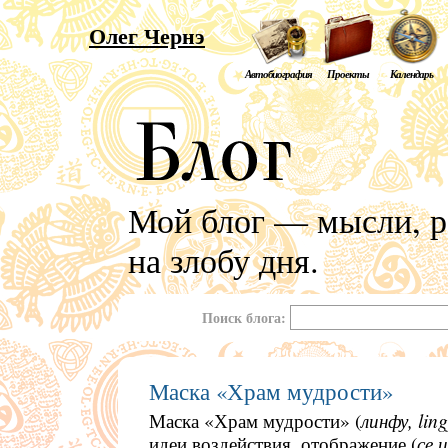
Олег Чернэ
Автобиография
Проекты
Календарь
Мой блог — мысли, р
на злобу дня.
Поиск блога:
Маска «Храм мудрости»
Маска «Храм мудрости» (
линфу,
ling
идеи воздействия, отображение (
се и