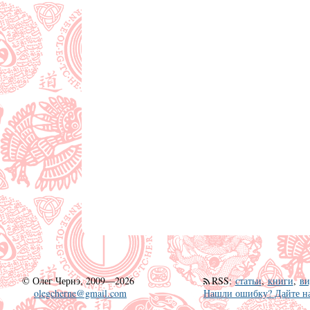
©
Олег Чернэ, 2009—2026
RSS
:
статьи
,
книги
,
ви
olegcherne@gmail.com
Нашли ошибку? Дайте на